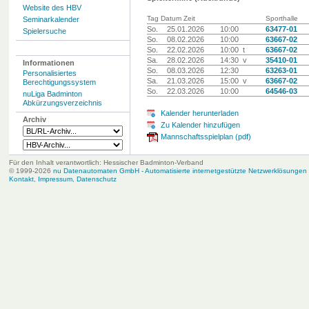
Website des HBV
Tag Datum Zeit
Sporthalle
Seminarkalender
So.
25.01.2026
10:00
63477-01
Spielersuche
So.
08.02.2026
10:00
63667-02
So.
22.02.2026
10:00 t
63667-02
Sa.
28.02.2026
14:30 v
35410-01
Informationen
So.
08.03.2026
12:30
63263-01
Personalisiertes
Sa.
21.03.2026
15:00 v
63667-02
Berechtigungssystem
So.
22.03.2026
10:00
64546-03
nuLiga Badminton
Abkürzungsverzeichnis
Kalender herunterladen
Archiv
Zu Kalender hinzufügen
Mannschaftsspielplan (pdf)
Für den Inhalt verantwortlich: Hessischer Badminton-Verband
© 1999-2026
nu Datenautomaten GmbH - Automatisierte internetgestützte Netzwerklösungen
Kontakt
,
Impressum
,
Datenschutz