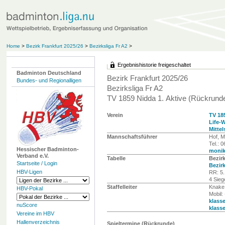
Home
>
Bezirk Frankfurt 2025/26
>
Bezirksliga Fr A2
>
Ergebnishistorie freigeschaltet
Badminton Deutschland
Bezirk Frankfurt 2025/26
Bundes- und Regionalligen
Bezirksliga Fr A2
TV 1859 Nidda 1. Aktive (Rückrund
Verein
TV 18
Life-
Mittel
Mannschaftsführer
Hof, M
Tel.: 
Hessischer Badminton-
monik
Verband e.V.
Tabelle
Bezirk
Startseite / Login
Bezirk
HBV-Ligen
RR: 5.
4 Sieg
Staffelleiter
Knake,
HBV-Pokal
Mobil
klass
nuScore
klass
Vereine im HBV
Hallenverzeichnis
Spieltermine (Rückrunde)