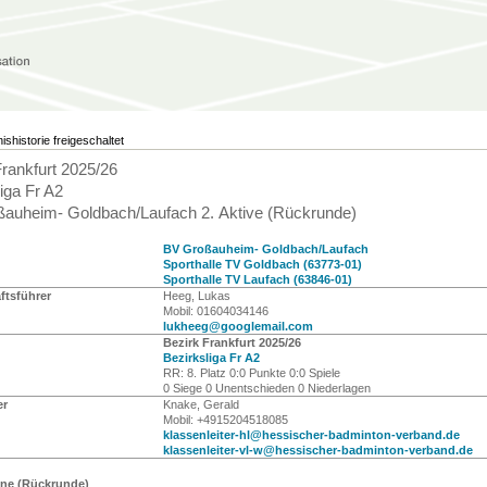
ishistorie freigeschaltet
Frankfurt 2025/26
iga Fr A2
auheim- Goldbach/Laufach 2. Aktive (Rückrunde)
BV Großauheim- Goldbach/Laufach
Sporthalle TV Goldbach (63773-01)
Sporthalle TV Laufach (63846-01)
tsführer
Heeg, Lukas
Mobil: 01604034146
lukheeg@googlemail.com
Bezirk Frankfurt 2025/26
Bezirksliga Fr A2
RR: 8. Platz 0:0 Punkte 0:0 Spiele
0 Siege 0 Unentschieden 0 Niederlagen
er
Knake, Gerald
Mobil: +4915204518085
klassenleiter-hl@hessischer-badminton-verband.de
klassenleiter-vl-w@hessischer-badminton-verband.de
ine (Rückrunde)