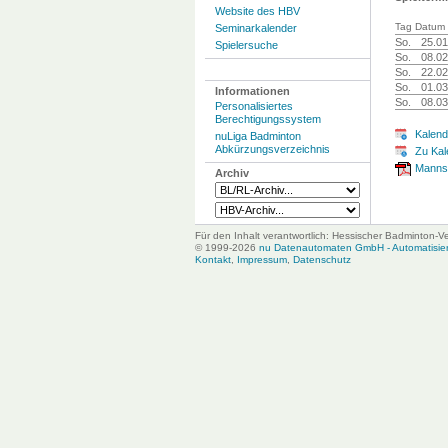
Website des HBV
Tag Datum 
Seminarkalender
So.
25.01
Spielersuche
So.
08.02
So.
22.02
So.
01.03
Informationen
So.
08.03
Personalisiertes
Berechtigungssystem
Kalend
nuLiga Badminton
Abkürzungsverzeichnis
Zu Kal
Mannsc
Archiv
Für den Inhalt verantwortlich: Hessischer Badminton-V
© 1999-2026
nu Datenautomaten GmbH - Automatisiert
Kontakt
,
Impressum
,
Datenschutz