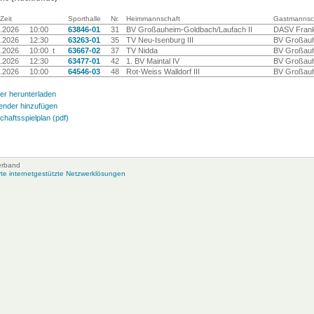
Zeit
Sporthalle
Nr.
Heimmannschaft
Gastmannsc
.2026
10:00
63846-01
31
BV Großauheim-Goldbach/Laufach II
DASV Frankf
.2026
12:30
63263-01
35
TV Neu-Isenburg III
BV Großauh
.2026
10:00 t
63667-02
37
TV Nidda
BV Großauh
.2026
12:30
63477-01
42
1. BV Maintal IV
BV Großauh
.2026
10:00
64546-03
48
Rot-Weiss Walldorf III
BV Großauh
er herunterladen
ender hinzufügen
haftsspielplan (pdf)
erband
e internetgestützte Netzwerklösungen