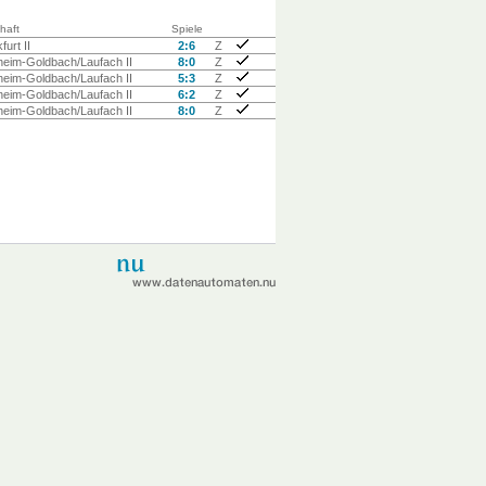
haft
Spiele
urt II
2:6
Z
eim-Goldbach/Laufach II
8:0
Z
eim-Goldbach/Laufach II
5:3
Z
eim-Goldbach/Laufach II
6:2
Z
eim-Goldbach/Laufach II
8:0
Z