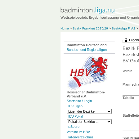
Home
>
Bezirk Frankfurt 2025/26
>
Bezirksliga Fr A2
>
Ergebn
Badminton Deutschland
Bezirk 
Bundes- und Regionalligen
Bezirksl
BV Groß
Verein
Mannschaf
Hessischer Badminton-
Verband e.V.
Tabelle
Startseite / Login
HBV-Ligen
Staffelleit
HBV-Pokal
nuScore
Vereine im HBV
Hallenverzeichnis
Spielterm