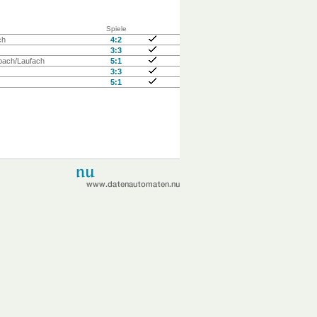
Spiele
ch
4:2
3:3
bach/Laufach
5:1
3:3
5:1