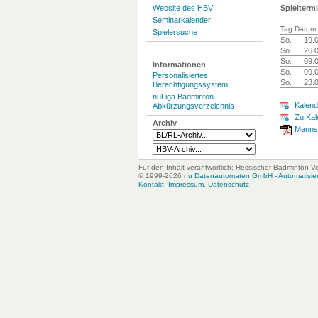
Website des HBV
Spielterm
Seminarkalender
Tag Datum 
Spielersuche
So.
19.
So.
26.
So.
09.
Informationen
So.
09.
Personalisiertes
So.
23.
Berechtigungssystem
nuLiga Badminton
Kalend
Abkürzungsverzeichnis
Zu Kal
Archiv
Mannsc
Für den Inhalt verantwortlich: Hessischer Badminton-V
© 1999-2026
nu Datenautomaten GmbH - Automatisiert
Kontakt
,
Impressum
,
Datenschutz