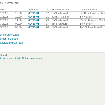
ine (Rückrunde)
Zeit
Sporthalle
Nr.
Heimmannschaft
Gastmannschaft
01.2025
15:00
65719-01
17
TV Hofheim II
SG Bremthal/Fischba
01.2025
10:00
60438-03
21
DASV Frankfurt
TV Hofheim II
02.2025
14:00
65719-01
23
TV Hofheim II
BV Großauheim-Gold
03.2025
09:00
60439-01
27
BV Frankfurt
TV Hofheim II
03.2025
09:00
65719-01
28
TV Hofheim II
TuS Schwanheim II
er herunterladen
ender hinzufügen
haftsspielplan (pdf)
erband
e internetgestützte Netzwerklösungen