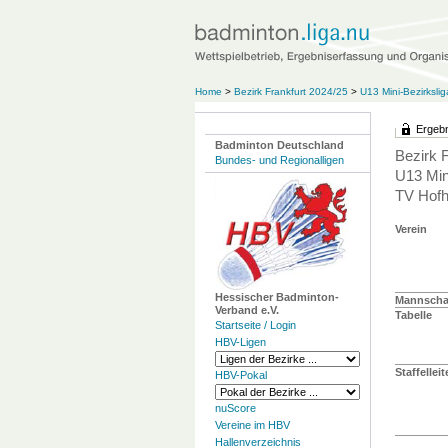
Home
>
Bezirk Frankfurt 2024/25
>
U13 Mini-Bezirkslig
Ergebn
Badminton Deutschland
Bezirk 
Bundes- und Regionalligen
U13 Min
TV Hofh
Verein
Hessischer Badminton-
Mannschaf
Verband e.V.
Tabelle
Startseite / Login
HBV-Ligen
Staffelleit
HBV-Pokal
nuScore
Vereine im HBV
Hallenverzeichnis