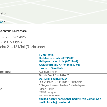
a A
>
ishistorie freigeschaltet
Frankfurt 2024/25
i-Bezirksliga A
eim 2. U13 Mini (Rückrunde)
TV Hofheim
Brühlwiesenhalle (65719-01)
Heiligenstockschule (65719-02)
Kreissporthalle Kriftel (65830-01)
...weitere Sporthallen
tsführer
Kaufhold, Rune
Bezirk Frankfurt 2024/25
U13 Mini-Bezirksliga A
RR: 2. Platz 16:4 Punkte 41:19 Spiele
6 Siege 4 Unentschieden 0 Niederlagen
er
Bitsch, Emilie
63110 Rodgau
Tel.: 015161328647
emilie.bitsch@hessischer-badminton-verband.de
emilie.bitsch@t-online.de