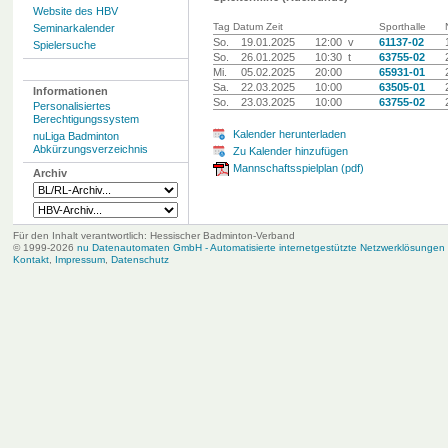
Website des HBV
Tag Datum Zeit
Sporthalle
Seminarkalender
So.
19.01.2025
12:00 v
61137-02
Spielersuche
So.
26.01.2025
10:30 t
63755-02
Mi.
05.02.2025
20:00
65931-01
Sa.
22.03.2025
10:00
63505-01
Informationen
So.
23.03.2025
10:00
63755-02
Personalisiertes
Berechtigungssystem
Kalender herunterladen
nuLiga Badminton
Abkürzungsverzeichnis
Zu Kalender hinzufügen
Mannschaftsspielplan (pdf)
Archiv
Für den Inhalt verantwortlich: Hessischer Badminton-Verband
© 1999-2026
nu Datenautomaten GmbH - Automatisierte internetgestützte Netzwerklösungen
Kontakt
,
Impressum
,
Datenschutz