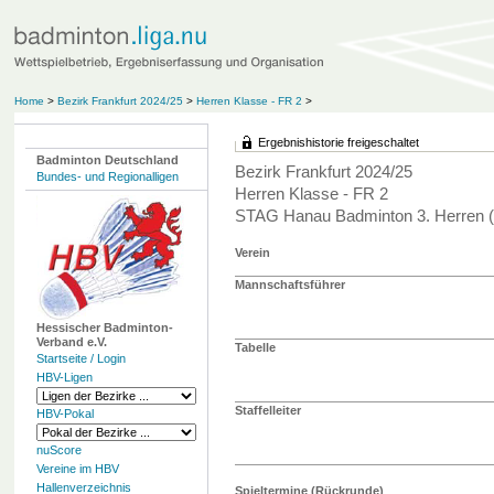
Home
>
Bezirk Frankfurt 2024/25
>
Herren Klasse - FR 2
>
Ergebnishistorie freigeschaltet
Badminton Deutschland
Bezirk Frankfurt 2024/25
Bundes- und Regionalligen
Herren Klasse - FR 2
STAG Hanau Badminton 3. Herren 
Verein
Mannschaftsführer
Hessischer Badminton-
Verband e.V.
Tabelle
Startseite / Login
HBV-Ligen
Staffelleiter
HBV-Pokal
nuScore
Vereine im HBV
Hallenverzeichnis
Spieltermine (Rückrunde)