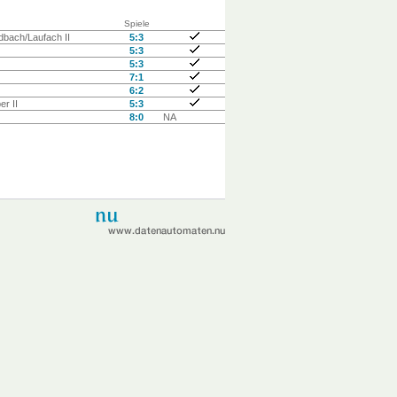
Spiele
bach/Laufach II
5:3
5:3
5:3
7:1
6:2
er II
5:3
8:0
NA