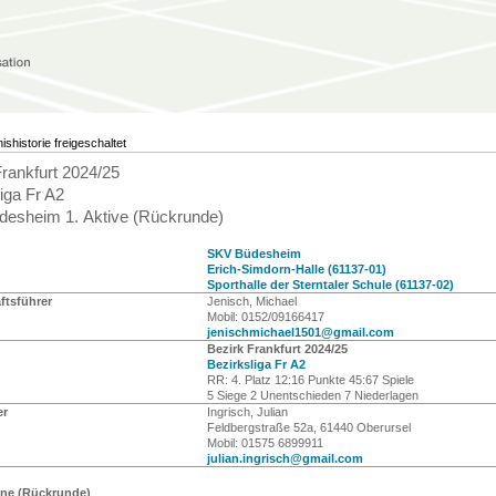
ishistorie freigeschaltet
Frankfurt 2024/25
iga Fr A2
esheim 1. Aktive (Rückrunde)
SKV Büdesheim
Erich-Simdorn-Halle (61137-01)
Sporthalle der Sterntaler Schule (61137-02)
tsführer
Jenisch, Michael
Mobil: 0152/09166417
jenischmichael1501@gmail.com
Bezirk Frankfurt 2024/25
Bezirksliga Fr A2
RR: 4. Platz 12:16 Punkte 45:67 Spiele
5 Siege 2 Unentschieden 7 Niederlagen
er
Ingrisch, Julian
Feldbergstraße 52a, 61440 Oberursel
Mobil: 01575 6899911
julian.ingrisch@gmail.com
ine (Rückrunde)