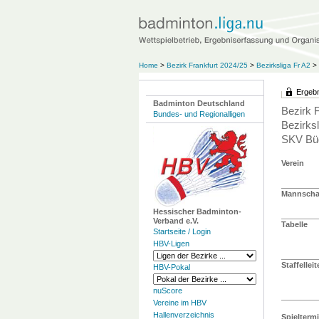
Home
>
Bezirk Frankfurt 2024/25
>
Bezirksliga Fr A2
>
Ergebn
Badminton Deutschland
Bezirk 
Bundes- und Regionalligen
Bezirksl
SKV Büd
Verein
Mannschaf
Hessischer Badminton-
Verband e.V.
Tabelle
Startseite / Login
HBV-Ligen
Staffelleit
HBV-Pokal
nuScore
Vereine im HBV
Hallenverzeichnis
Spielterm