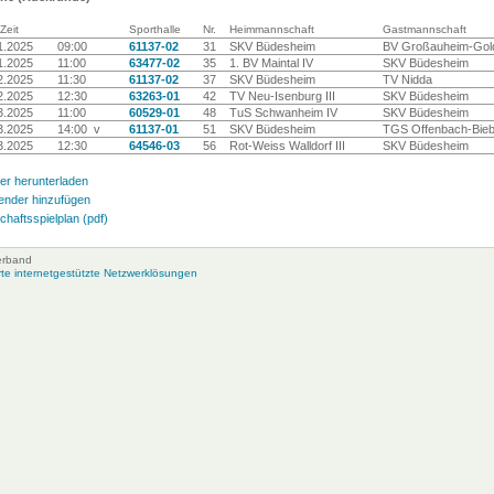
Zeit
Sporthalle
Nr.
Heimmannschaft
Gastmannschaft
1.2025
09:00
61137-02
31
SKV Büdesheim
BV Großauheim-Gold
1.2025
11:00
63477-02
35
1. BV Maintal IV
SKV Büdesheim
2.2025
11:30
61137-02
37
SKV Büdesheim
TV Nidda
2.2025
12:30
63263-01
42
TV Neu-Isenburg III
SKV Büdesheim
3.2025
11:00
60529-01
48
TuS Schwanheim IV
SKV Büdesheim
3.2025
14:00 v
61137-01
51
SKV Büdesheim
TGS Offenbach-Bieb
3.2025
12:30
64546-03
56
Rot-Weiss Walldorf III
SKV Büdesheim
er herunterladen
ender hinzufügen
haftsspielplan (pdf)
erband
e internetgestützte Netzwerklösungen