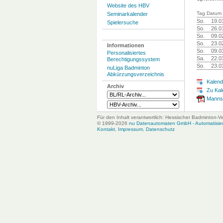
Website des HBV
Tag Datum 
Seminarkalender
So.
19.0
Spielersuche
So.
26.0
So.
09.0
So.
23.0
Informationen
So.
09.0
Personalisiertes
Sa.
22.0
Berechtigungssystem
So.
23.0
nuLiga Badminton
Abkürzungsverzeichnis
Kalend
Archiv
Zu Kal
Mannsc
Für den Inhalt verantwortlich: Hessischer Badminton-V
© 1999-2026
nu Datenautomaten GmbH - Automatisiert
Kontakt
,
Impressum
,
Datenschutz