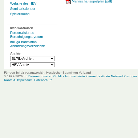
Mannschaftsspielplan (pdf)
Website des HBV
Seminarkalender
Spielersuche
Informationen
Personalisiertes
Berechtigungssystem
nuLiga Badminton
Abkürzungsverzeichnis
Archiv
Für den Inhalt verantwortlich: Hessischer Badminton-Verband
© 1999-2026
nu Datenautomaten GmbH - Automatisierte internetgestützte Netzwerklösungen
Kontakt
,
Impressum
,
Datenschutz