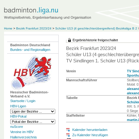
Home
>
Bezirk Frankfurt 2023/24
>
Schüler U13 (4 geschlechterübergreifend) Bezirksliga B 2
Ergebnishistorie freigeschaltet
Badminton Deutschland
Bezirk Frankfurt 2023/24
Bundes- und Regionalligen
Schüler U13 (4 geschlechterübergrei
TV Sindlingen 1. Schüler U13 (Rück
Verein
TV Sin
Sportha
Mannschaftsführer
Stollber
Mobil: 
alexan
Hessischer Badminton-
alexan
Verband e.V.
Tabelle
Bezirk 
Startseite / Login
Schüler
HBV-Ligen
RR: 5. P
0 Siege
Staffelleiter
Köhler, 
HBV-Pokal
martin
nuScore
Kalender herunterladen
Vereine im HBV
Zu Kalender hinzufügen
Hallenverzeichnis