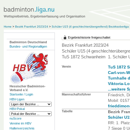
Home
>
Bezirk Frankfurt 2023/24
>
Schüler U15 (4 geschlechterübergreifend) Bezirksoberliga
Ergebnishistorie freigeschaltet
Badminton Deutschland
Bezirk Frankfurt 2023/24
Bundes- und Regionalligen
Schüler U15 (4 geschlechterübergre
TuS 1872 Schwanheim 1. Schüler 
Verein
TuS 1872 
Carl-von-W
Turnhalle 
Viktoria-Lo
Hessischer Badminton-
...weitere 
Verband e.V.
Startseite / Login
Mannschaftsführer
Friedrich, Di
HBV-Ligen
Mobil: 015
frieddimo
HBV-Pokal
Tabelle
Bezirk Fran
Schüler U1
nuScore
RR: 1. Plat
Vereine im HBV
7 Siege 0 U
Hallenverzeichnis