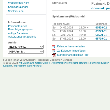
Website des HBV
Staffelleiter
Pozimski, D
Seminarkalender
dominik.p
Spielersuche
Spieltermine (Rückrunde)
Informationen
Tag Datum Zeit
Sporthalle
Personalisiertes
So.
04.02.2024
13:00 v
60529-02
Berechtigungssystem
Sa.
17.02.2024
16:00
63773-01
nuLiga Badminton
So.
03.03.2024
10:30
60529-01
Abkürzungsverzeichnis
So.
17.03.2024
12:00
65719-01
Archiv
Kalender herunterladen
Zu Kalender hinzufügen
Mannschaftsspielplan (pdf)
Für den Inhalt verantwortlich: Hessischer Badminton-Verband
© 1999-2026
nu Datenautomaten GmbH - Automatisierte internetgestützte Netzwerklösungen
Kontakt
,
Impressum
,
Datenschutz