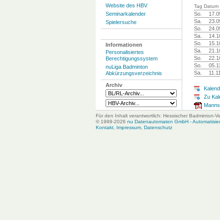
Website des HBV
Tag Datum 
Seminarkalender
So.
17.0
Sa.
23.0
Spielersuche
So.
24.0
Sa.
14.1
So.
15.1
Informationen
Sa.
21.1
Personalisiertes
So.
22.1
Berechtigungssystem
So.
05.1
nuLiga Badminton
Sa.
11.1
Abkürzungsverzeichnis
Archiv
Kalend
Zu Kal
Mannsc
Für den Inhalt verantwortlich: Hessischer Badminton-V
© 1999-2026
nu Datenautomaten GmbH - Automatisiert
Kontakt
,
Impressum
,
Datenschutz