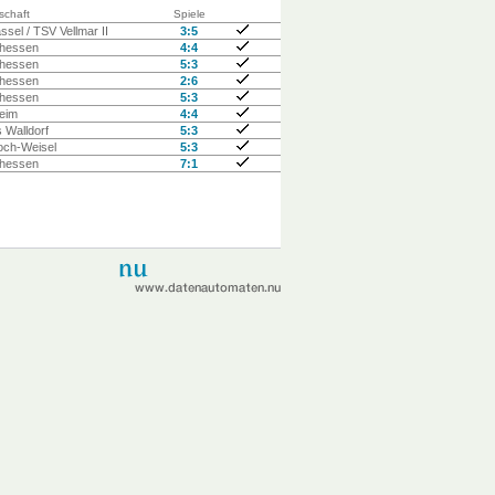
chaft
Spiele
sel / TSV Vellmar II
3:5
lhessen
4:4
lhessen
5:3
lhessen
2:6
lhessen
5:3
eim
4:4
 Walldorf
5:3
ch-Weisel
5:3
lhessen
7:1