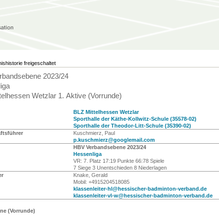
ishistorie freigeschaltet
rbandsebene 2023/24
iga
telhessen Wetzlar 1. Aktive (Vorrunde)
BLZ Mittelhessen Wetzlar
Sporthalle der Käthe-Kollwitz-Schule (35578-02)
Sporthalle der Theodor-Litt-Schule (35390-02)
tsführer
Kuschmierz, Paul
p.kuschmierz@googlemail.com
HBV Verbandsebene 2023/24
Hessenliga
VR: 7. Platz 17:19 Punkte 66:78 Spiele
7 Siege 3 Unentschieden 8 Niederlagen
er
Knake, Gerald
Mobil: +4915204518085
klassenleiter-hl@hessischer-badminton-verband.de
klassenleiter-vl-w@hessischer-badminton-verband.de
ine (Vorrunde)