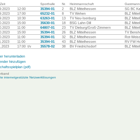
Zeit
Sporthalle
Nr.
Heimmannschaft
Gastmanns
9.2023
12:00
35394-01
2
BLZ Mittelhessen
SG BC Kas
9.2023
17:00
65232-01
8
TV Wehen
BLZ Mitte
9.2023
10:30
63263-01
13
TV Neu-Isenburg
BLZ Mitte
0.2023
15:00
35630-01
18
BSG Lahn-Dill
BLZ Mitte
0.2023
11:00
64807-01
23
TV Dieburg/Groß-Zimmern
BLZ Mitte
0.2023
15:00
35394-01
26
BLZ Mittelhessen
TV Bensh
0.2023
11:00
35394-01
32
BLZ Mittelhessen
Rot-Weiss
1.2023
11:00
35394-01
43
BLZ Mittelhessen
RV FW Ho
1.2023
17:00 t/v
35578-02
38
BV Friedrichsdorf
BLZ Mitte
er herunterladen
ender hinzufügen
haftsspielplan (pdf)
erband
e internetgestützte Netzwerklösungen