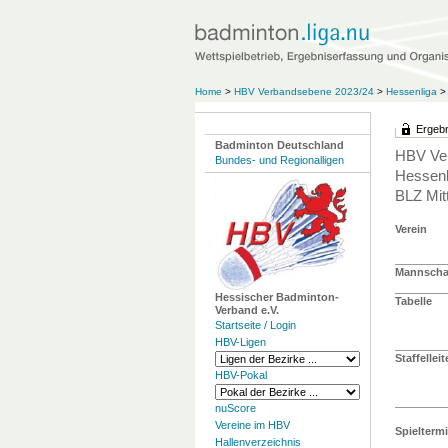
Home
>
HBV Verbandsebene 2023/24
>
Hessenliga
>
Ergebn
Badminton Deutschland
HBV Ve
Bundes- und Regionalligen
Hessenl
BLZ Mit
Verein
Mannschaf
Hessischer Badminton-
Tabelle
Verband e.V.
Startseite / Login
HBV-Ligen
Staffelleit
HBV-Pokal
nuScore
Vereine im HBV
Spielterm
Hallenverzeichnis