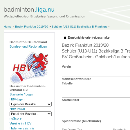
Home
>
Bezirk Frankfurt 2019/20
>
Schüler (U13-U11) Bezirksliga B Frankfurt
>
Ergebnishistorie freigeschaltet
Badminton Deutschland
Bezirk Frankfurt 2019/20
Bundes- und Regionalligen
Schüler (U13-U11) Bezirksliga B Fra
BV Großauheim- Goldbach/Laufach 
Verein
Mannschaftsführer
Tabelle
Hessischer Badminton-
Verband e.V.
Startseite / Login
HBV-Ligen
Staffelleiter
HBV-Pokal
nuScore
Spieltermine (Rückrunde)
Vereine im HBV
Hallenverzeichnis
Tag Datum Zeit
Sporthalle