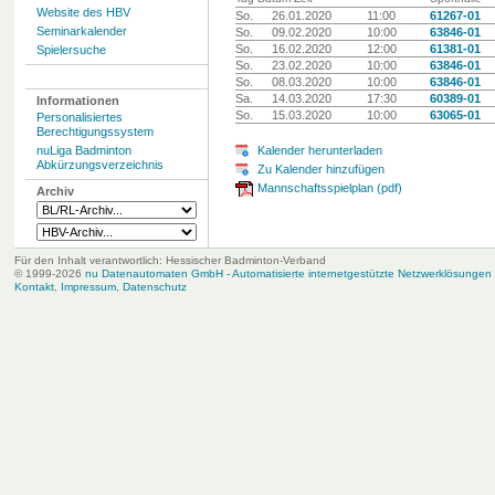
Website des HBV
So.
26.01.2020
11:00
61267-01
Seminarkalender
So.
09.02.2020
10:00
63846-01
So.
16.02.2020
12:00
61381-01
Spielersuche
So.
23.02.2020
10:00
63846-01
So.
08.03.2020
10:00
63846-01
Sa.
14.03.2020
17:30
60389-01
Informationen
So.
15.03.2020
10:00
63065-01
Personalisiertes
Berechtigungssystem
nuLiga Badminton
Kalender herunterladen
Abkürzungsverzeichnis
Zu Kalender hinzufügen
Mannschaftsspielplan (pdf)
Archiv
Für den Inhalt verantwortlich: Hessischer Badminton-Verband
© 1999-2026
nu Datenautomaten GmbH - Automatisierte internetgestützte Netzwerklösungen
Kontakt
,
Impressum
,
Datenschutz