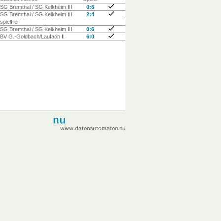
SG Bremthal / SG Kelkheim III
0:6
SG Bremthal / SG Kelkheim III
2:4
spielfrei
SG Bremthal / SG Kelkheim III
0:6
BV G.-Goldbach/Laufach II
6:0