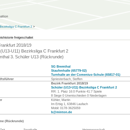
ezirksliga C Frankfurt 2
>
ishistorie freigeschaltet
Frankfurt 2018/19
 (U13-U11) Bezirksliga C Frankfurt 2
thal 3. Schüler U13 (Rückrunde)
SG Bremthal
Staufenhalle (65779-02)
Turnhalle an der Comenius-Schule (65817-01)
tsführer
Spriesterbach, Steffen
Bezirk Frankfurt 2018/19
Schüler (U13-U11) Bezirksliga C Frankfurt 2
RR: 1. Platz 16:0 Punkte 41:7 Spiele
8 Siege 0 Unentschieden 0 Niederlagen
er
Köhler, Martin
Im Erbig 1, 63846 Laufach
Mobil: 0178-3625059
b@minton.de
ine (Rückrunde)
Zeit
Sporthalle
Heimmannschaft