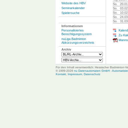
Website des HBV
So.
20.01
Seminarkalender
So.
03.02
So.
10.02
Spielersuche
So.
24.03
So.
31.03
Informationen
Personalisiertes
Kalend
Berechtigungssystem
Zu Kal
nuLiga Badminton
Mannsc
Abkürzungsverzeichnis
Archiv
Für den Inhalt verantwortlich: Hessischer Badminton-V
© 1999-2026
nu Datenautomaten GmbH - Automatisiert
Kontakt
,
Impressum
,
Datenschutz