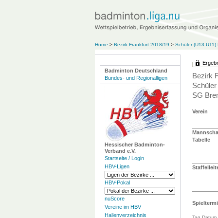
Home
>
Bezirk Frankfurt 2018/19
>
Schüler (U13-U11) B
Ergebn
Badminton Deutschland
Bezirk 
Bundes- und Regionalligen
Schüler
SG Brem
Verein
Mannschaf
Tabelle
Hessischer Badminton-
Verband e.V.
Startseite / Login
HBV-Ligen
Staffelleit
HBV-Pokal
nuScore
Spielterm
Vereine im HBV
Hallenverzeichnis
Tag Datum 