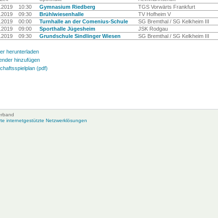
.2019
10:30
Gymnasium Riedberg
TGS Vorwärts Frankfurt
.2019
09:30
Brühlwiesenhalle
TV Hofheim V
.2019
00:00
Turnhalle an der Comenius-Schule
SG Bremthal / SG Kelkheim III
.2019
09:00
Sporthalle Jügesheim
JSK Rodgau
.2019
09:30
Grundschule Sindlinger Wiesen
SG Bremthal / SG Kelkheim III
er herunterladen
ender hinzufügen
haftsspielplan (pdf)
erband
e internetgestützte Netzwerklösungen