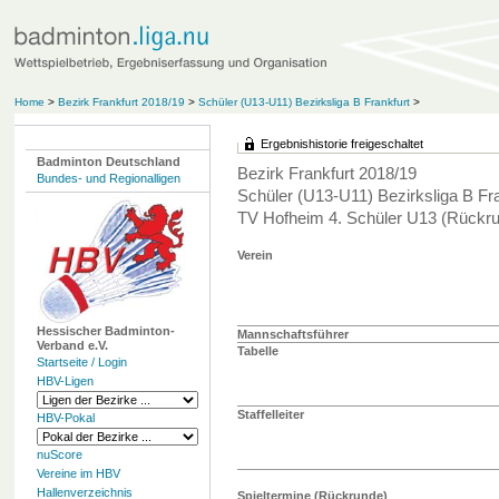
Home
>
Bezirk Frankfurt 2018/19
>
Schüler (U13-U11) Bezirksliga B Frankfurt
>
Ergebnishistorie freigeschaltet
Badminton Deutschland
Bezirk Frankfurt 2018/19
Bundes- und Regionalligen
Schüler (U13-U11) Bezirksliga B Fra
TV Hofheim 4. Schüler U13 (Rückr
Verein
Hessischer Badminton-
Mannschaftsführer
Verband e.V.
Tabelle
Startseite / Login
HBV-Ligen
Staffelleiter
HBV-Pokal
nuScore
Vereine im HBV
Hallenverzeichnis
Spieltermine (Rückrunde)