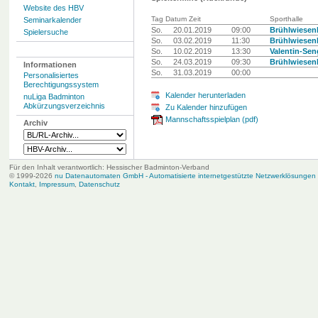
Website des HBV
Tag Datum Zeit
Sporthalle
Seminarkalender
So.
20.01.2019
09:00
Brühlwiesenh
Spielersuche
So.
03.02.2019
11:30
Brühlwiesenh
So.
10.02.2019
13:30
Valentin-Sen
So.
24.03.2019
09:30
Brühlwiesenh
Informationen
So.
31.03.2019
00:00
Personalisiertes
Berechtigungssystem
Kalender herunterladen
nuLiga Badminton
Abkürzungsverzeichnis
Zu Kalender hinzufügen
Mannschaftsspielplan (pdf)
Archiv
Für den Inhalt verantwortlich: Hessischer Badminton-Verband
© 1999-2026
nu Datenautomaten GmbH - Automatisierte internetgestützte Netzwerklösungen
Kontakt
,
Impressum
,
Datenschutz