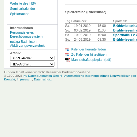
Website des HBV
Seminarkalender
Spieltermine (Rückrunde)
Spielersuche
Tag Datum Zeit
Sporthalle
Sa.
19.01.2019
15:00
Brühlwiesenha
Informationen
So.
03.02.2019
11:30
Brühlwiesenha
Personalisiertes
So.
10.02.2019
10:00
Sporthalle TV
Berechtigungssystem
So.
24.03.2019
09:30
Brühlwiesenha
nuLiga Badminton
Abkürzungsverzeichnis
Kalender herunterladen
Archiv
Zu Kalender hinzufügen
Mannschaftsspielplan (pdf)
Für den Inhalt verantwortlich: Hessischer Badminton-Verband
© 1999-2026
nu Datenautomaten GmbH - Automatisierte internetgestützte Netzwerklösungen
Kontakt
,
Impressum
,
Datenschutz