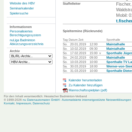
Website des HBV
Staffelleiter
Fischer,
Seminarkalender
Waldstr
Spielersuche
Mobil: 
t.fisch
Informationen
Spieltermine (Rückrunde)
Personalisiertes
Berechtigungssystem
Tag Datum Zeit
Sporthalle
nuLiga Badminton
Abkürzungsverzeichnis
So.
20.01.2019
12:00
Maintalhalle
So.
10.02.2019
09:30
Maintalhalle
Archiv
So.
17.02.2019
15:00 v
Sporthalle Jüge
So.
24.02.2019
09:00
Maintalhalle
So.
10.03.2019
10:00
Sporthalle TV L
Sa.
30.03.2019
18:00
Werner-von-Sie
So.
31.03.2019
10:00
Sporthalle Diet
Kalender herunterladen
Zu Kalender hinzufügen
Mannschaftsspielplan (pdf)
Für den Inhalt verantwortlich: Hessischer Badminton-Verband
© 1999-2026
nu Datenautomaten GmbH - Automatisierte internetgestützte Netzwerklösungen
Kontakt
,
Impressum
,
Datenschutz