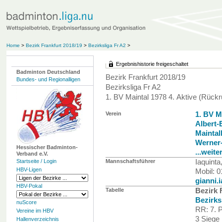
Home
>
Bezirk Frankfurt 2018/19
>
Bezirksliga Fr A2
>
Ergebnishistorie freigeschaltet
Badminton Deutschland
Bezirk Frankfurt 2018/19
Bundes- und Regionalligen
Bezirksliga Fr A2
1. BV Maintal 1978 4. Aktive (Rück
Verein
1. BV M
Albert-
Maintal
Werner-
Hessischer Badminton-
...weite
Verband e.V.
Startseite / Login
Mannschaftsführer
Iaquinta
HBV-Ligen
Mobil: 
gianni.
HBV-Pokal
Tabelle
Bezirk 
Bezirks
nuScore
RR: 7. P
Vereine im HBV
3 Siege
Hallenverzeichnis