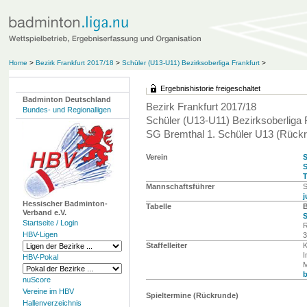
Home
>
Bezirk Frankfurt 2017/18
>
Schüler (U13-U11) Bezirksoberliga Frankfurt
>
Ergebnishistorie freigeschaltet
Badminton Deutschland
Bezirk Frankfurt 2017/18
Bundes- und Regionalligen
Schüler (U13-U11) Bezirksoberliga 
SG Bremthal 1. Schüler U13 (Rück
Verein
S
S
T
Mannschaftsführer
S
j
Hessischer Badminton-
Tabelle
B
Verband e.V.
S
Startseite / Login
R
HBV-Ligen
3
Staffelleiter
K
I
HBV-Pokal
M
nuScore
Vereine im HBV
Spieltermine (Rückrunde)
Hallenverzeichnis