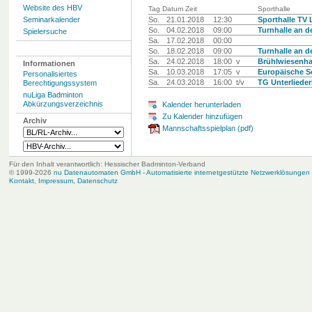
Website des HBV
Tag Datum Zeit
Sporthalle
Seminarkalender
So.
21.01.2018
12:30
Sporthalle TV 
So.
04.02.2018
09:00
Turnhalle an 
Spielersuche
Sa.
17.02.2018
00:00
So.
18.02.2018
09:00
Turnhalle an 
Sa.
24.02.2018
18:00 v
Brühlwiesenha
Informationen
Sa.
10.03.2018
17:05 v
Europäische S
Personalisiertes
Sa.
24.03.2018
16:00 t/v
TG Unterliede
Berechtigungssystem
nuLiga Badminton
Abkürzungsverzeichnis
Kalender herunterladen
Zu Kalender hinzufügen
Archiv
Mannschaftsspielplan (pdf)
Für den Inhalt verantwortlich: Hessischer Badminton-Verband
© 1999-2026
nu Datenautomaten GmbH - Automatisierte internetgestützte Netzwerklösungen
Kontakt
,
Impressum
,
Datenschutz