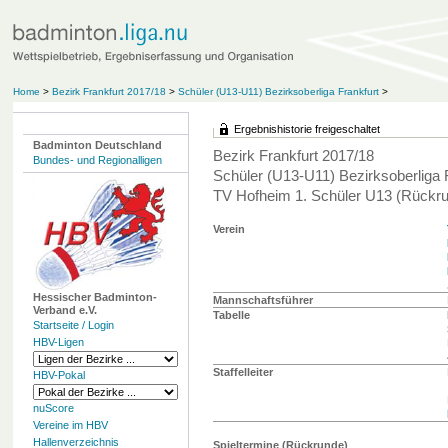
Home
>
Bezirk Frankfurt 2017/18
>
Schüler (U13-U11) Bezirksoberliga Frankfurt
>
Ergebnishistorie freigeschaltet
Badminton Deutschland
Bezirk Frankfurt 2017/18
Bundes- und Regionalligen
Schüler (U13-U11) Bezirksoberliga 
TV Hofheim 1. Schüler U13 (Rückr
Verein
Hessischer Badminton-
Mannschaftsführer
Verband e.V.
Tabelle
Startseite / Login
HBV-Ligen
Staffelleiter
HBV-Pokal
nuScore
Vereine im HBV
Hallenverzeichnis
Spieltermine (Rückrunde)