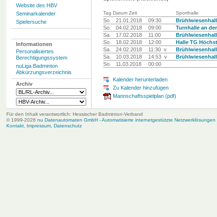
Website des HBV
Tag Datum Zeit
Sporthalle
Seminarkalender
So.
21.01.2018
09:30
Brühlwiesenhall
Spielersuche
So.
04.02.2018
09:00
Turnhalle an de
Sa.
17.02.2018
11:00
Brühlwiesenhall
So.
18.02.2018
12:00
Halle TG Höchs
Informationen
Sa.
24.02.2018
11:30 v
Brühlwiesenhall
Personalisiertes
Sa.
10.03.2018
14:53 v
Brühlwiesenhall
Berechtigungssystem
So.
11.03.2018
00:00
nuLiga Badminton
Abkürzungsverzeichnis
Kalender herunterladen
Archiv
Zu Kalender hinzufügen
Mannschaftsspielplan (pdf)
Für den Inhalt verantwortlich: Hessischer Badminton-Verband
© 1999-2026
nu Datenautomaten GmbH - Automatisierte internetgestützte Netzwerklösungen
Kontakt
,
Impressum
,
Datenschutz