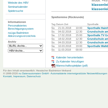
Mobil: +4
Website des HBV
klassenle
Seminarkalender
klassenle
Spielersuche
Spieltermine (Rückrunde)
Informationen
Tag Datum Zeit
Sporthalle
Personalisiertes
So.
21.01.2018
10:00
Sporthalle Hain
Berechtigungssystem
So.
04.02.2018
12:30
Grundschule am
nuLiga Badminton
Sa.
17.02.2018
15:00
Sporthalle TV G
Abkürzungsverzeichnis
So.
18.02.2018
12:30
Grundschule am
Archiv
So.
04.03.2018
12:30
Grundschule am
Sa.
10.03.2018
19:00
Sporthalle Walld
So.
11.03.2018
00:00
Kalender herunterladen
Zu Kalender hinzufügen
Mannschaftsspielplan (pdf)
Für den Inhalt verantwortlich: Hessischer Badminton-Verband
© 1999-2026
nu Datenautomaten GmbH - Automatisierte internetgestützte Netzwerklösungen
Kontakt
,
Impressum
,
Datenschutz