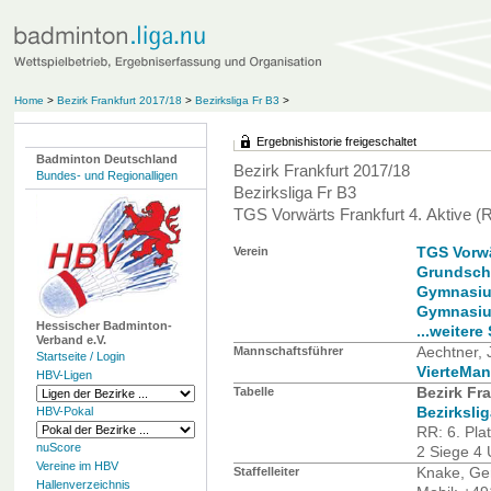
Home
>
Bezirk Frankfurt 2017/18
>
Bezirksliga Fr B3
>
Ergebnishistorie freigeschaltet
Badminton Deutschland
Bezirk Frankfurt 2017/18
Bundes- und Regionalligen
Bezirksliga Fr B3
TGS Vorwärts Frankfurt 4. Aktive (
Verein
TGS Vorwä
Grundschu
Gymnasiu
Gymnasiu
Hessischer Badminton-
...weitere
Verband e.V.
Mannschaftsführer
Aechtner,
Startseite / Login
VierteMan
HBV-Ligen
Tabelle
Bezirk Fr
HBV-Pokal
Bezirkslig
RR: 6. Pla
nuScore
2 Siege 4 
Vereine im HBV
Staffelleiter
Knake, Ge
Hallenverzeichnis