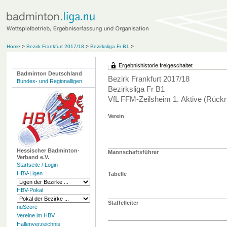
Home
>
Bezirk Frankfurt 2017/18
>
Bezirksliga Fr B1
>
Ergebnishistorie freigeschaltet
Badminton Deutschland
Bezirk Frankfurt 2017/18
Bundes- und Regionalligen
Bezirksliga Fr B1
VfL FFM-Zeilsheim 1. Aktive (Rück
Verein
Hessischer Badminton-
Mannschaftsführer
Verband e.V.
Startseite / Login
HBV-Ligen
Tabelle
HBV-Pokal
Staffelleiter
nuScore
Vereine im HBV
Hallenverzeichnis