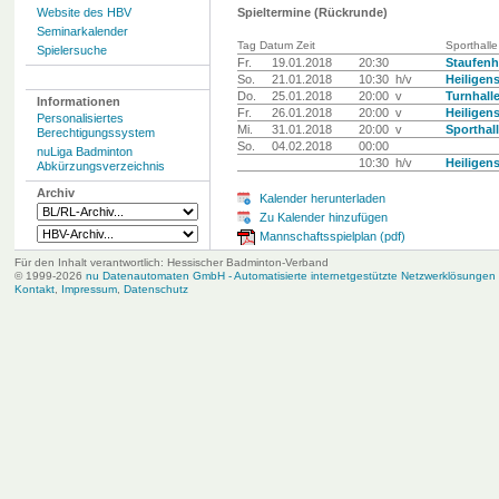
Website des HBV
Spieltermine (Rückrunde)
Seminarkalender
Tag Datum Zeit
Sporthalle
Spielersuche
Fr.
19.01.2018
20:30
Staufenh
So.
21.01.2018
10:30 h/v
Heiligen
Do.
25.01.2018
20:00 v
Turnhall
Informationen
Fr.
26.01.2018
20:00 v
Heiligen
Personalisiertes
Mi.
31.01.2018
20:00 v
Sporthal
Berechtigungssystem
So.
04.02.2018
00:00
nuLiga Badminton
10:30 h/v
Heiligen
Abkürzungsverzeichnis
Archiv
Kalender herunterladen
Zu Kalender hinzufügen
Mannschaftsspielplan (pdf)
Für den Inhalt verantwortlich: Hessischer Badminton-Verband
© 1999-2026
nu Datenautomaten GmbH - Automatisierte internetgestützte Netzwerklösungen
Kontakt
,
Impressum
,
Datenschutz