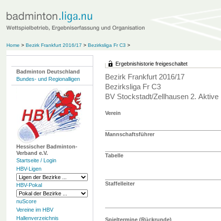
Home
>
Bezirk Frankfurt 2016/17
>
Bezirksliga Fr C3
>
Ergebnishistorie freigeschaltet
Badminton Deutschland
Bezirk Frankfurt 2016/17
Bundes- und Regionalligen
Bezirksliga Fr C3
BV Stockstadt/Zellhausen 2. Aktive
Verein
Mannschaftsführer
Hessischer Badminton-
Verband e.V.
Tabelle
Startseite / Login
HBV-Ligen
Staffelleiter
HBV-Pokal
nuScore
Vereine im HBV
Hallenverzeichnis
Spieltermine (Rückrunde)