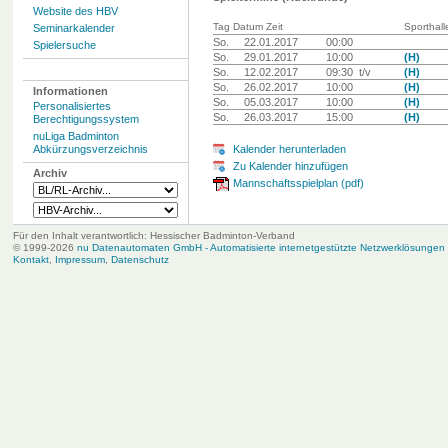
Website des HBV
Tag Datum Zeit
Sporthall
Seminarkalender
So.
22.01.2017
00:00
Spielersuche
So.
29.01.2017
10:00
(H)
So.
12.02.2017
09:30 t/v
(H)
So.
26.02.2017
10:00
(H)
Informationen
So.
05.03.2017
10:00
(H)
Personalisiertes
So.
26.03.2017
15:00
(H)
Berechtigungssystem
nuLiga Badminton
Abkürzungsverzeichnis
Kalender herunterladen
Zu Kalender hinzufügen
Archiv
Mannschaftsspielplan (pdf)
Für den Inhalt verantwortlich: Hessischer Badminton-Verband
© 1999-2026
nu Datenautomaten GmbH - Automatisierte internetgestützte Netzwerklösungen
Kontakt
,
Impressum
,
Datenschutz