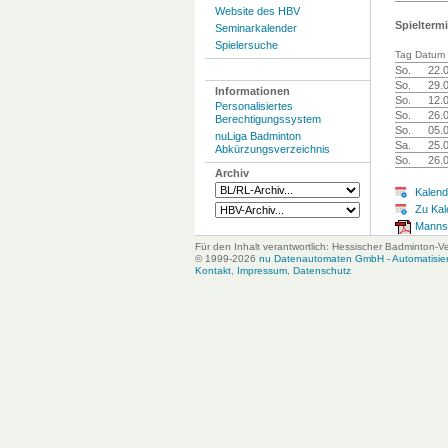
Website des HBV
Spielterm
Seminarkalender
Spielersuche
Tag Datum 
So.
22.
So.
29.
Informationen
So.
12.
Personalisiertes
So.
26.
Berechtigungssystem
So.
05.
nuLiga Badminton
Sa.
25.
Abkürzungsverzeichnis
So.
26.
Archiv
Kalend
Zu Kal
Mannsc
Für den Inhalt verantwortlich: Hessischer Badminton-V
© 1999-2026
nu Datenautomaten GmbH - Automatisiert
Kontakt
,
Impressum
,
Datenschutz