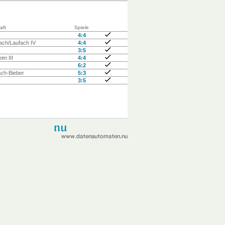
aft
Spiele
4:4
ach/Laufach IV
4:4
3:5
im III
4:4
6:2
ch-Bieber
5:3
3:5