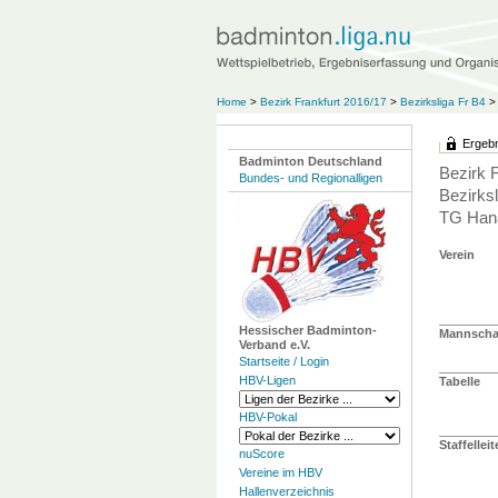
Home
>
Bezirk Frankfurt 2016/17
>
Bezirksliga Fr B4
>
Ergebn
Badminton Deutschland
Bezirk 
Bundes- und Regionalligen
Bezirksl
TG Hana
Verein
Hessischer Badminton-
Mannschaf
Verband e.V.
Startseite / Login
HBV-Ligen
Tabelle
HBV-Pokal
Staffelleit
nuScore
Vereine im HBV
Hallenverzeichnis