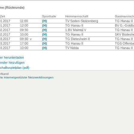
ine (Rückrunde)
Zeit
Sporthalle
Heimmannschaft
Gastmannsch
01.2017
11:00
(H)
TV Soden-Stolzenberg
TG Hanau II
01.2017
12:00
(H)
TG Hanau II
BV G.-Goldb
02.2017
09:30
(H)
1.BV Maintal V
TG Hanau II
02.2017
10:00
(H)
TG Hanau II
SKV Büdeshe
03.2017
09:30 v
(H)
TG Dietesheim II
TG Hanau II
03.2017
17:00
(H)
TG Hanau II
TGS Offenba
03.2017
10:00
(H)
TV Nidda
TG Hanau II
er herunterladen
ender hinzufügen
haftsspielplan (pdf)
erband
e internetgestützte Netzwerklösungen