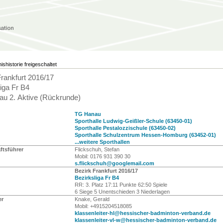
ishistorie freigeschaltet
Frankfurt 2016/17
iga Fr B4
u 2. Aktive (Rückrunde)
TG Hanau
Sporthalle Ludwig-Geißler-Schule (63450-01)
Sporthalle Pestalozzischule (63450-02)
Sporthalle Schulzentrum Hessen-Homburg (63452-01)
...weitere Sporthallen
tsführer
Flickschuh, Stefan
Mobil: 0176 931 390 30
s.flickschuh@googlemail.com
Bezirk Frankfurt 2016/17
Bezirksliga Fr B4
RR: 3. Platz 17:11 Punkte 62:50 Spiele
6 Siege 5 Unentschieden 3 Niederlagen
er
Knake, Gerald
Mobil: +4915204518085
klassenleiter-hl@hessischer-badminton-verband.de
klassenleiter-vl-w@hessischer-badminton-verband.de