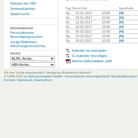
Website des HBV
Tag Datum Zeit
Sporthalle
Seminarkalender
So.
22.01.2017
10:00
(H)
Spielersuche
So.
29.01.2017
10:00
(H)
So.
12.02.2017
10:00
(H)
So.
26.02.2017
10:00
(H)
Informationen
So.
05.03.2017
10:00
(H)
Personalisiertes
Sa.
25.03.2017
15:00
(H)
Berechtigungssystem
So.
26.03.2017
10:00
(H)
nuLiga Badminton
Abkürzungsverzeichnis
Kalender herunterladen
Archiv
Zu Kalender hinzufügen
Mannschaftsspielplan (pdf)
Für den Inhalt verantwortlich: Hessischer Badminton-Verband
© 1999-2026
nu Datenautomaten GmbH - Automatisierte internetgestützte Netzwerklösungen
Kontakt
,
Impressum
,
Datenschutz