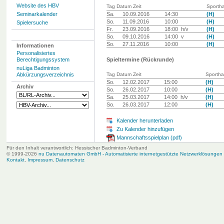
Website des HBV
Tag Datum Zeit
Sportha
Seminarkalender
Sa.
10.09.2016
14:30
(H)
So.
11.09.2016
10:00
(H)
Spielersuche
Fr.
23.09.2016
18:00 h/v
(H)
So.
09.10.2016
14:00 v
(H)
So.
27.11.2016
10:00
(H)
Informationen
Personalisiertes
Berechtigungssystem
Spieltermine (Rückrunde)
nuLiga Badminton
Abkürzungsverzeichnis
Tag Datum Zeit
Sportha
So.
12.02.2017
15:00
(H)
Archiv
So.
26.02.2017
10:00
(H)
Sa.
25.03.2017
14:00 h/v
(H)
So.
26.03.2017
12:00
(H)
Kalender herunterladen
Zu Kalender hinzufügen
Mannschaftsspielplan (pdf)
Für den Inhalt verantwortlich: Hessischer Badminton-Verband
© 1999-2026
nu Datenautomaten GmbH - Automatisierte internetgestützte Netzwerklösungen
Kontakt
,
Impressum
,
Datenschutz