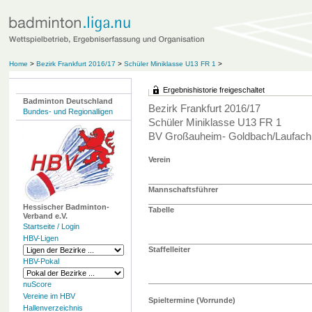
Home
>
Bezirk Frankfurt 2016/17
>
Schüler Miniklasse U13 FR 1
>
Ergebnishistorie freigeschaltet
Badminton Deutschland
Bezirk Frankfurt 2016/17
Bundes- und Regionalligen
Schüler Miniklasse U13 FR 1
BV Großauheim- Goldbach/Laufach
Verein
Mannschaftsführer
Hessischer Badminton-
Tabelle
Verband e.V.
Startseite / Login
HBV-Ligen
Staffelleiter
HBV-Pokal
nuScore
Vereine im HBV
Spieltermine (Vorrunde)
Hallenverzeichnis