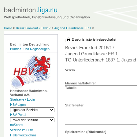
Home
>
Bezirk Frankfurt 2016/17
>
Jugend Grundklasse FR 1
>
Ergebnishistorie freigeschaltet
Badminton Deutschland
Bezirk Frankfurt 2016/17
Bundes- und Regionalligen
Jugend Grundklasse FR 1
TG Unterliederbach 1887 1. Jugend
Verein
Mannschaftsführer
Tabelle
Hessischer Badminton-
Verband e.V.
Startseite / Login
HBV-Ligen
Staffelleiter
HBV-Pokal
nuScore
Vereine im HBV
Spieltermine (Rückrunde)
Hallenverzeichnis