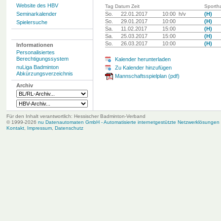
Website des HBV
Tag Datum Zeit
Sportha
Seminarkalender
So.
22.01.2017
10:00 h/v
(H)
So.
29.01.2017
10:00
(H)
Spielersuche
Sa.
11.02.2017
15:00
(H)
Sa.
25.03.2017
15:00
(H)
So.
26.03.2017
10:00
(H)
Informationen
Personalisiertes
Berechtigungssystem
Kalender herunterladen
nuLiga Badminton
Zu Kalender hinzufügen
Abkürzungsverzeichnis
Mannschaftsspielplan (pdf)
Archiv
Für den Inhalt verantwortlich: Hessischer Badminton-Verband
© 1999-2026
nu Datenautomaten GmbH - Automatisierte internetgestützte Netzwerklösungen
Kontakt
,
Impressum
,
Datenschutz