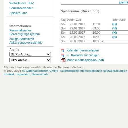
joern
Website des HBV
Seminarkalender
Spieltermine (Rückrunde)
Spielersuche
Tag Datum Zeit
Sporthalle
So.
22.01.2017
11:30
(H)
Informationen
So.
29.01.2017
09:30
(H)
Personalisiertes
So.
12.02.2017
10:00
(H)
Berechtigungssystem
Sa.
25.03.2017
15:00
(H)
nuLiga Badminton
So.
26.03.2017
10:30 v
Abkürzungsverzeichnis
Archiv
Kalender herunterladen
Zu Kalender hinzufügen
Mannschaftsspielplan (pdf)
Für den Inhalt verantwortlich: Hessischer Badminton-Verband
© 1999-2026
nu Datenautomaten GmbH - Automatisierte internetgestützte Netzwerklösungen
Kontakt
,
Impressum
,
Datenschutz