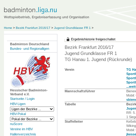
Home
>
Bezirk Frankfurt 2016/17
>
Jugend Grundklasse FR 1
>
Ergebnishistorie freigeschaltet
Badminton Deutschland
Bezirk Frankfurt 2016/17
Bundes- und Regionalligen
Jugend Grundklasse FR 1
TG Hanau 1. Jugend (Rückrunde)
Verein
TG H
Sport
Sporth
Sport
...wei
Hessischer Badminton-
Mannschaftsführer
Bienew
Verband e.V.
Mobil:
Startseite / Login
sbien
HBV-Ligen
Tabelle
Bezirk
Jugen
RR: 5.
HBV-Pokal
1 Sieg
Staffelleiter
Keßeb
nuScore
Wiking
Vereine im HBV
Mobil:
Hallenverzeichnis
jkess