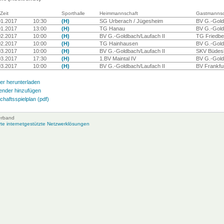
Zeit
Sporthalle
Heimmannschaft
Gastmannsc
01.2017
10:30
(H)
SG Urberach / Jügesheim
BV G.-Gold
01.2017
13:00
(H)
TG Hanau
BV G.-Gold
02.2017
10:00
(H)
BV G.-Goldbach/Laufach II
TG Friedb
02.2017
10:00
(H)
TG Hainhausen
BV G.-Gold
03.2017
10:00
(H)
BV G.-Goldbach/Laufach II
SKV Büdesh
03.2017
17:30
(H)
1.BV Maintal IV
BV G.-Gold
03.2017
10:00
(H)
BV G.-Goldbach/Laufach II
BV Frankfu
er herunterladen
ender hinzufügen
haftsspielplan (pdf)
erband
e internetgestützte Netzwerklösungen