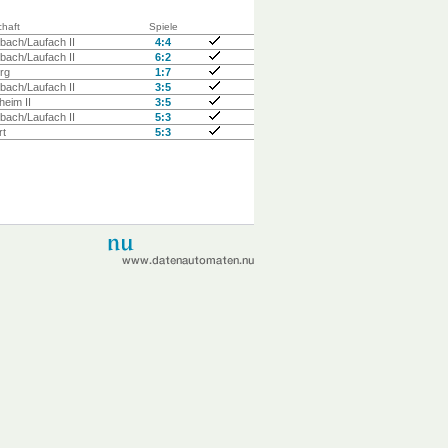
haft
Spiele
bach/Laufach II
4:4
bach/Laufach II
6:2
erg
1:7
bach/Laufach II
3:5
eim II
3:5
bach/Laufach II
5:3
rt
5:3