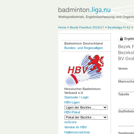
Home
>
Bezirk Frankfurt 2016/17
>
Bezirksliga Fr A2
>
Ergebn
Badminton Deutschland
Bezirk 
Bundes- und Regionalligen
Bezirksl
BV Groß
Verein
Mannschaf
Hessischer Badminton-
Verband e.V.
Tabelle
Startseite / Login
HBV-Ligen
Staffelleit
HBV-Pokal
nuScore
Vereine im HBV
Hallenverzeichnis
Spielterm