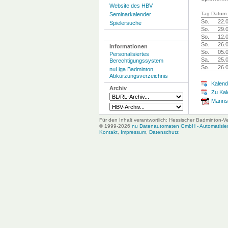
Website des HBV
Tag Datum 
Seminarkalender
So.
22.
Spielersuche
So.
29.
So.
12.
So.
26.
Informationen
So.
05.
Personalisiertes
Sa.
25.
Berechtigungssystem
So.
26.
nuLiga Badminton
Abkürzungsverzeichnis
Kalend
Archiv
Zu Kal
Mannsc
Für den Inhalt verantwortlich: Hessischer Badminton-V
© 1999-2026
nu Datenautomaten GmbH - Automatisiert
Kontakt
,
Impressum
,
Datenschutz