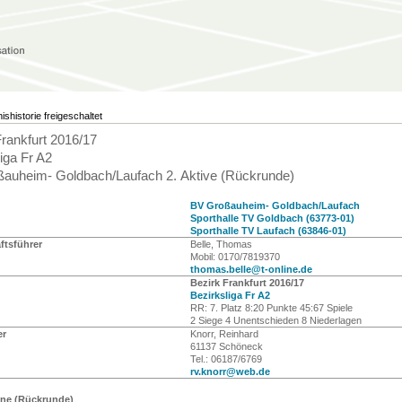
ishistorie freigeschaltet
Frankfurt 2016/17
iga Fr A2
auheim- Goldbach/Laufach 2. Aktive (Rückrunde)
BV Großauheim- Goldbach/Laufach
Sporthalle TV Goldbach (63773-01)
Sporthalle TV Laufach (63846-01)
tsführer
Belle, Thomas
Mobil: 0170/7819370
thomas.belle@t-online.de
Bezirk Frankfurt 2016/17
Bezirksliga Fr A2
RR: 7. Platz 8:20 Punkte 45:67 Spiele
2 Siege 4 Unentschieden 8 Niederlagen
er
Knorr, Reinhard
61137 Schöneck
Tel.: 06187/6769
rv.knorr@web.de
ine (Rückrunde)