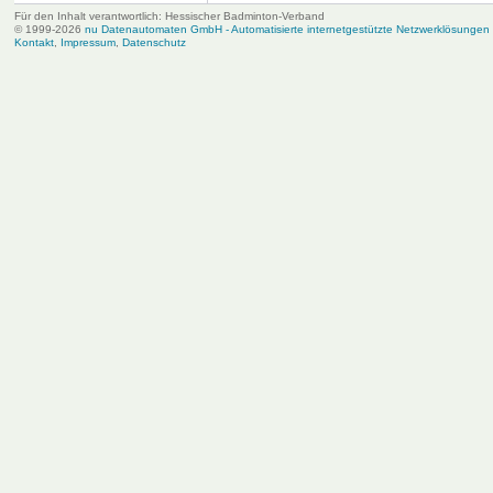
Für den Inhalt verantwortlich: Hessischer Badminton-Verband
© 1999-2026
nu Datenautomaten GmbH - Automatisierte internetgestützte Netzwerklösungen
Kontakt
,
Impressum
,
Datenschutz