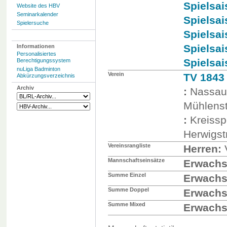
Spielsai
Website des HBV
Seminarkalender
Spielsai
Spielersuche
Spielsai
Spielsai
Informationen
Personalisiertes
Spielsai
Berechtigungssystem
nuLiga Badminton
Verein
TV 1843 
Abkürzungsverzeichnis
Archiv
:
Nassau-
Mühlenst
:
Kreisspo
Herwigst
Vereinsrangliste
Herren:
V
Mannschaftseinsätze
Erwachs
Summe Einzel
Erwachs
Summe Doppel
Erwachs
Summe Mixed
Erwachs