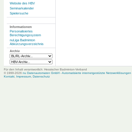
Website des HBV
Seminarkalender
Spielersuche
Informationen
Personalisiertes
Berechtigungssystem
nuLiga Badminton
Abkürzungsverzeichnis
Archiv
Für den Inhalt verantwortlich: Hessischer Badminton-Verband
© 1999-2026
nu Datenautomaten GmbH - Automatisierte internetgestützte Netzwerklösungen
Kontakt
,
Impressum
,
Datenschutz