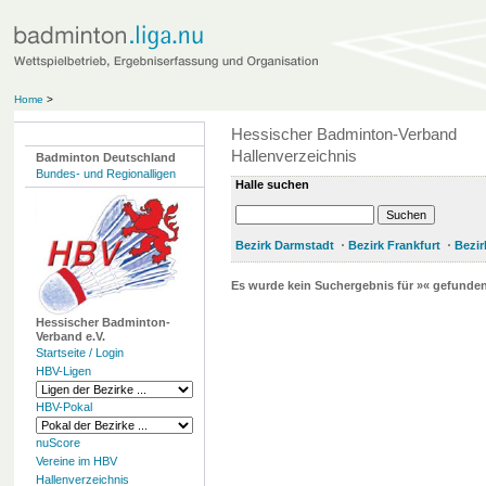
Home
>
Hessischer Badminton-Verband
Hallenverzeichnis
Badminton Deutschland
Bundes- und Regionalligen
Halle suchen
Bezirk Darmstadt
Bezirk Frankfurt
Bezir
Es wurde kein Suchergebnis für »« gefunden
Hessischer Badminton-
Verband e.V.
Startseite / Login
HBV-Ligen
HBV-Pokal
nuScore
Vereine im HBV
Hallenverzeichnis