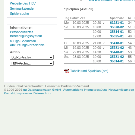
Website des HBV
Seminarkalender
Spielplan (Aktuell)
Spielersuche
Tag Datum Zeit
Sporthalle
Nr.
Mo.
10.03.2025
20:20 v
61231-01
34
So.
16.03.2025
10:00
35578-02
51
Informationen
10:00
35614-01
52
Personalisiertes
Berechtigungssystem
12:00
35625-01
49
nuLiga Badminton
Di.
18.03.2025
21:00 v
35418-01
54
Abkürzungsverzeichnis
Mi.
19.03.2025
20:00 v
35781-02
43
Archiv
Sa.
22.03.2025
14:30
35440-01
53
So.
23.03.2025
10:00
35781-02
55
10:00
35614-01
56
Tabelle und Spielplan (pdf)
Für den Inhalt verantwortlich: Hessischer Badminton-Verband
© 1999-2026
nu Datenautomaten GmbH - Automatisierte internetgestützte Netzwerklösungen
Kontakt
,
Impressum
,
Datenschutz