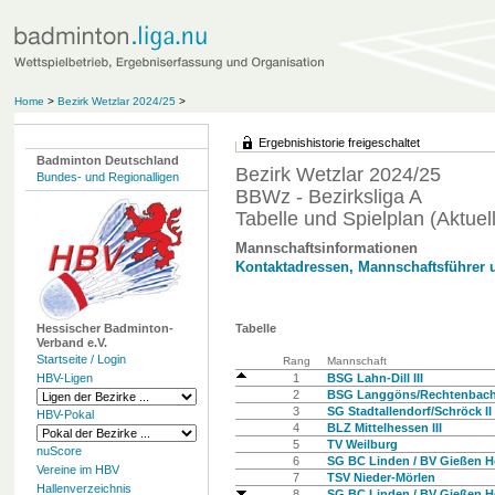
Home
>
Bezirk Wetzlar 2024/25
>
Ergebnishistorie freigeschaltet
Badminton Deutschland
Bezirk Wetzlar 2024/25
Bundes- und Regionalligen
BBWz - Bezirksliga A
Tabelle und Spielplan (Aktuell
Mannschaftsinformationen
Kontaktadressen, Mannschaftsführer 
Hessischer Badminton-
Tabelle
Verband e.V.
Startseite / Login
Rang
Mannschaft
HBV-Ligen
1
BSG Lahn-Dill III
2
BSG Langgöns/Rechtenbac
3
SG Stadtallendorf/Schröck II
HBV-Pokal
4
BLZ Mittelhessen III
5
TV Weilburg
nuScore
6
SG BC Linden / BV Gießen Ho
Vereine im HBV
7
TSV Nieder-Mörlen
Hallenverzeichnis
8
SG BC Linden / BV Gießen H