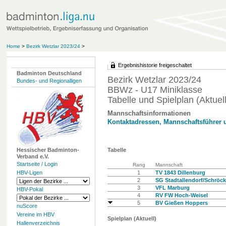
Home
>
Bezirk Wetzlar 2023/24
>
Ergebnishistorie freigeschaltet
Badminton Deutschland
Bezirk Wetzlar 2023/24
Bundes- und Regionalligen
BBWz - U17 Miniklasse
Tabelle und Spielplan (Aktuell
Mannschaftsinformationen
Kontaktadressen, Mannschaftsführer 
Hessischer Badminton-
Tabelle
Verband e.V.
Startseite / Login
Rang
Mannschaft
HBV-Ligen
1
TV 1843 Dillenburg
2
SG Stadtallendorf/Schröck
3
VFL Marburg
HBV-Pokal
4
RV FW Hoch-Weisel
5
BV Gießen Hoppers
nuScore
Vereine im HBV
Spielplan (Aktuell)
Hallenverzeichnis