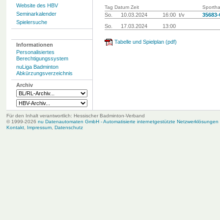
Website des HBV
Tag Datum Zeit
Sportha
Seminarkalender
So.
10.03.2024
16:00 t/v
35683-
Spielersuche
So.
17.03.2024
13:00
Tabelle und Spielplan (pdf)
Informationen
Personalisiertes
Berechtigungssystem
nuLiga Badminton
Abkürzungsverzeichnis
Archiv
Für den Inhalt verantwortlich: Hessischer Badminton-Verband
© 1999-2026
nu Datenautomaten GmbH - Automatisierte internetgestützte Netzwerklösungen
Kontakt
,
Impressum
,
Datenschutz