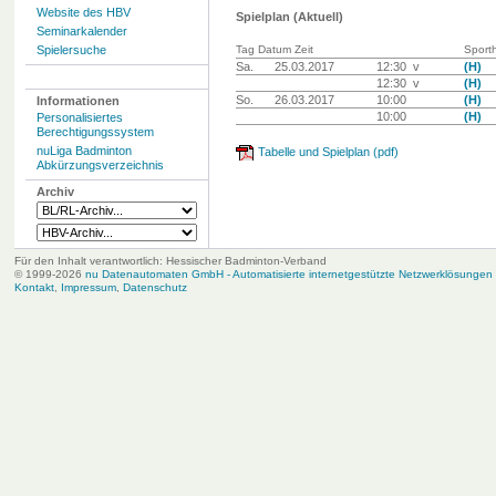
Website des HBV
Spielplan (Aktuell)
Seminarkalender
Spielersuche
Tag Datum Zeit
Sporth
Sa.
25.03.2017
12:30 v
(H)
12:30 v
(H)
So.
26.03.2017
10:00
(H)
Informationen
10:00
(H)
Personalisiertes
Berechtigungssystem
nuLiga Badminton
Tabelle und Spielplan (pdf)
Abkürzungsverzeichnis
Archiv
Für den Inhalt verantwortlich: Hessischer Badminton-Verband
© 1999-2026
nu Datenautomaten GmbH - Automatisierte internetgestützte Netzwerklösungen
Kontakt
,
Impressum
,
Datenschutz