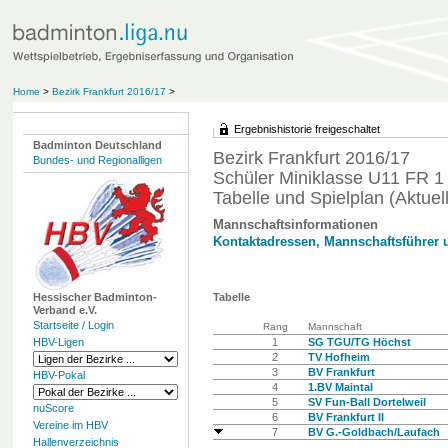
Home
>
Bezirk Frankfurt 2016/17
>
Ergebnishistorie freigeschaltet
Badminton Deutschland
Bezirk Frankfurt 2016/17
Bundes- und Regionalligen
Schüler Miniklasse U11 FR 1
Tabelle und Spielplan (Aktuell
Mannschaftsinformationen
Kontaktadressen, Mannschaftsführer 
Hessischer Badminton-
Tabelle
Verband e.V.
Startseite / Login
Rang
Mannschaft
HBV-Ligen
1
SG TGU/TG Höchst
2
TV Hofheim
3
BV Frankfurt
HBV-Pokal
4
1.BV Maintal
5
SV Fun-Ball Dortelweil
nuScore
6
BV Frankfurt II
Vereine im HBV
7
BV G.-Goldbach/Laufach
Hallenverzeichnis