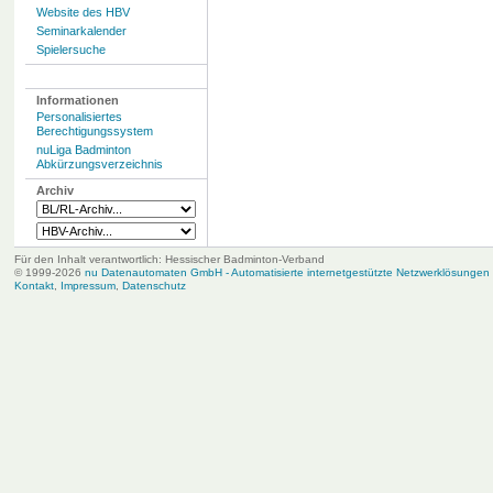
Website des HBV
Seminarkalender
Spielersuche
Informationen
Personalisiertes
Berechtigungssystem
nuLiga Badminton
Abkürzungsverzeichnis
Archiv
Für den Inhalt verantwortlich: Hessischer Badminton-Verband
© 1999-2026
nu Datenautomaten GmbH - Automatisierte internetgestützte Netzwerklösungen
Kontakt
,
Impressum
,
Datenschutz