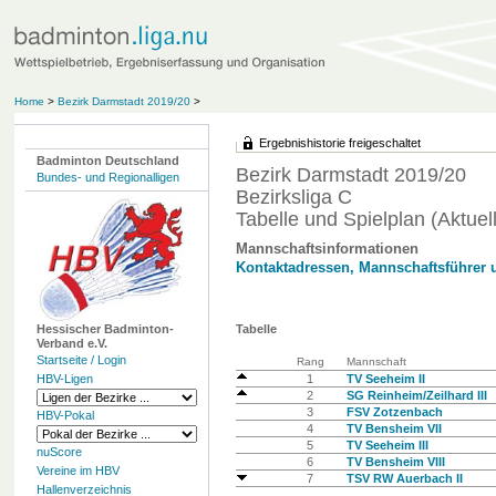
Home
>
Bezirk Darmstadt 2019/20
>
Ergebnishistorie freigeschaltet
Badminton Deutschland
Bezirk Darmstadt 2019/20
Bundes- und Regionalligen
Bezirksliga C
Tabelle und Spielplan (Aktuell
Mannschaftsinformationen
Kontaktadressen, Mannschaftsführer 
Hessischer Badminton-
Tabelle
Verband e.V.
Startseite / Login
Rang
Mannschaft
HBV-Ligen
1
TV Seeheim II
2
SG Reinheim/Zeilhard III
3
FSV Zotzenbach
HBV-Pokal
4
TV Bensheim VII
5
TV Seeheim III
nuScore
6
TV Bensheim VIII
Vereine im HBV
7
TSV RW Auerbach II
Hallenverzeichnis