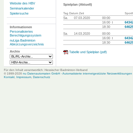
Website des HBV
Spielplan (Aktuell)
Seminarkalender
Spielersuche
Tag Datum Zeit
Sporth
Sa.
07.03.2020
00:00
16:00 t
6434
18:30
6462
Informationen
Personalisiertes
Sa.
14.03.2020
00:00
Berechtigungssystem
16:00 t
6434
nuLiga Badminton
18:30
6462
Abkürzungsverzeichnis
Archiv
Tabelle und Spielplan (pdf)
Für den Inhalt verantwortlich: Hessischer Badminton-Verband
© 1999-2026
nu Datenautomaten GmbH - Automatisierte internetgestützte Netzwerklösungen
Kontakt
,
Impressum
,
Datenschutz