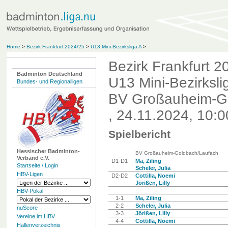
Home
>
Bezirk Frankfurt 2024/25
>
U13 Mini-Bezirksliga A
>
Bezirk Frankfurt 2
Badminton Deutschland
U13 Mini-Bezirksli
Bundes- und Regionalligen
BV Großauheim-Go
, 24.11.2024, 10:0
Spielbericht
Hessischer Badminton-
BV Großauheim-Goldbach/Laufach
Verband e.V.
D1-D1
Ma, Ziling
Startseite / Login
Scheler, Julia
HBV-Ligen
D2-D2
Cottilla, Noemi
Jörißen, Lilly
HBV-Pokal
1-1
Ma, Ziling
2-2
Scheler, Julia
nuScore
3-3
Jörißen, Lilly
Vereine im HBV
4-4
Cottilla, Noemi
Hallenverzeichnis