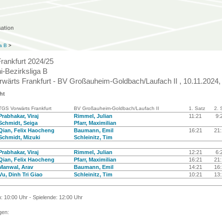
ga B
>
Frankfurt 2024/25
i-Bezirksliga B
wärts Frankfurt - BV Großauheim-Goldbach/Laufach II , 10.11.2024,
ht
TGS Vorwärts Frankfurt
BV Großauheim-Goldbach/Laufach II
1. Satz
2. 
Prabhakar, Viraj
Rimmel, Julian
11:21
9:
Schmidt, Seiga
Pfarr, Maximilian
Qian, Felix Haocheng
Baumann, Emil
16:21
21
Schmidt, Mizuki
Schleinitz, Tim
Prabhakar, Viraj
Rimmel, Julian
12:21
6:
Qian, Felix Haocheng
Pfarr, Maximilian
16:21
21
Manwal, Arav
Baumann, Emil
14:21
16
Vu, Dinh Tri Giao
Schleinitz, Tim
10:21
13
n: 10:00 Uhr - Spielende: 12:00 Uhr
en: