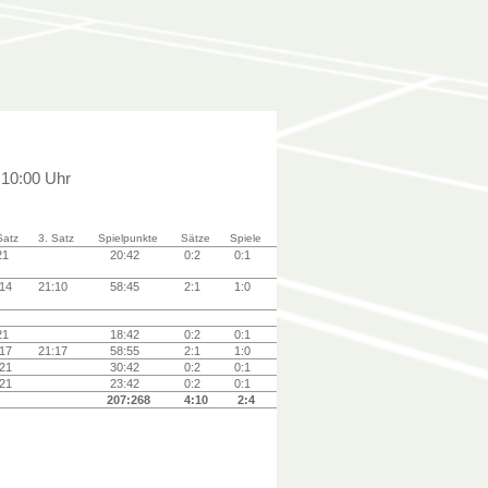
 10:00 Uhr
Satz
3. Satz
Spielpunkte
Sätze
Spiele
21
20:42
0:2
0:1
:14
21:10
58:45
2:1
1:0
21
18:42
0:2
0:1
:17
21:17
58:55
2:1
1:0
:21
30:42
0:2
0:1
:21
23:42
0:2
0:1
207:268
4:10
2:4