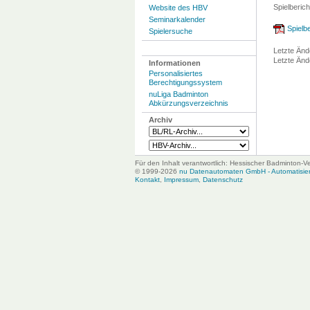
Spielberich
Website des HBV
Seminarkalender
Spielbe
Spielersuche
Letzte Änd
Letzte Änd
Informationen
Personalisiertes
Berechtigungssystem
nuLiga Badminton
Abkürzungsverzeichnis
Archiv
Für den Inhalt verantwortlich: Hessischer Badminton-V
© 1999-2026
nu Datenautomaten GmbH - Automatisiert
Kontakt
,
Impressum
,
Datenschutz