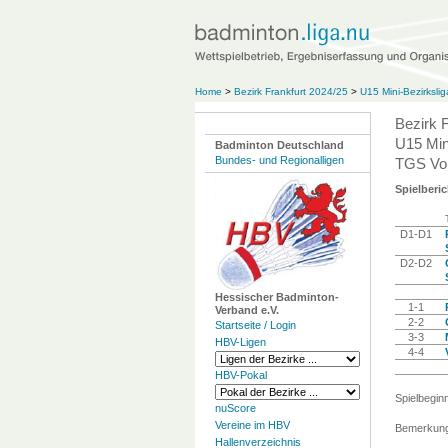
Home
>
Bezirk Frankfurt 2024/25
>
U15 Mini-Bezirksli
Bezirk 
U15 Min
Badminton Deutschland
Bundes- und Regionalligen
TGS Vor
Spielberic
D1-D1
D2-D2
Hessischer Badminton-
1-1
Verband e.V.
2-2
Startseite / Login
3-3
HBV-Ligen
4-4
HBV-Pokal
Spielbegin
nuScore
Vereine im HBV
Bemerkung
Hallenverzeichnis