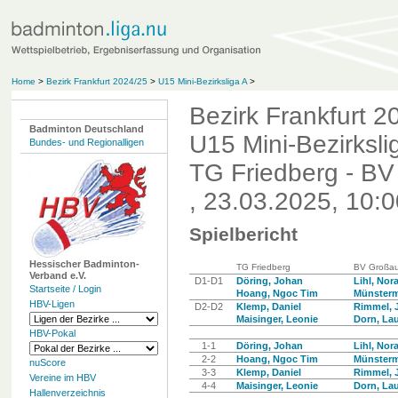
Home
>
Bezirk Frankfurt 2024/25
>
U15 Mini-Bezirksliga A
>
Bezirk Frankfurt 2
Badminton Deutschland
U15 Mini-Bezirksli
Bundes- und Regionalligen
TG Friedberg - B
, 23.03.2025, 10:
Spielbericht
Hessischer Badminton-
TG Friedberg
BV Großau
Verband e.V.
D1-D1
Döring, Johan
Lihl, Nor
Startseite / Login
Hoang, Ngoc Tim
Münsterm
HBV-Ligen
D2-D2
Klemp, Daniel
Rimmel, J
Maisinger, Leonie
Dorn, Lau
HBV-Pokal
1-1
Döring, Johan
Lihl, Nor
2-2
Hoang, Ngoc Tim
Münsterm
nuScore
3-3
Klemp, Daniel
Rimmel, J
Vereine im HBV
4-4
Maisinger, Leonie
Dorn, Lau
Hallenverzeichnis