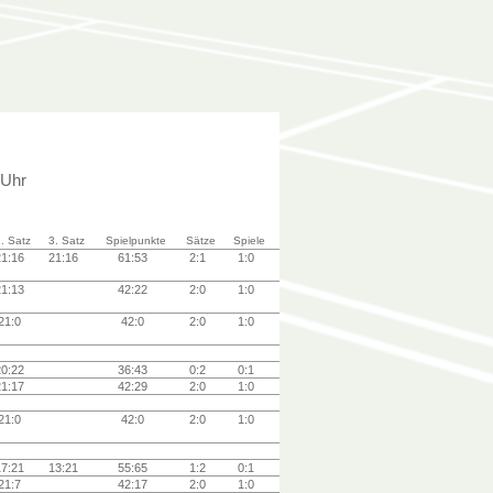
 Uhr
. Satz
3. Satz
Spielpunkte
Sätze
Spiele
21:16
21:16
61:53
2:1
1:0
21:13
42:22
2:0
1:0
21:0
42:0
2:0
1:0
20:22
36:43
0:2
0:1
21:17
42:29
2:0
1:0
21:0
42:0
2:0
1:0
17:21
13:21
55:65
1:2
0:1
21:7
42:17
2:0
1:0