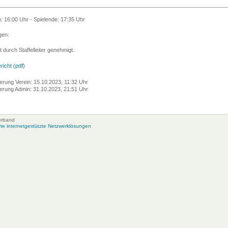
n: 16:00 Uhr - Spielende: 17:35 Uhr
en:
t durch Staffelleiter genehmigt.
richt (pdf)
erung Verein: 15.10.2023, 11:32 Uhr
erung Admin: 31.10.2023, 21:51 Uhr
erband
e internetgestützte Netzwerklösungen