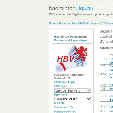
Home
>
Bezirk Frankfurt 2023/24
>
Jugend U19 Bezirk
Bezirk 
Jugend 
Badminton Deutschland
Bundes- und Regionalligen
BV Groß
Spielberic
BV
1.HD
Ho
Lih
DD
Be
Sc
2.HD
Gl
Hessischer Badminton-
Sc
Verband e.V.
Startseite / Login
1.HE
Ho
HBV-Ligen
DE
Sc
HBV-Pokal
GD
Gl
Be
nuScore
Vereine im HBV
2.HE
Lih
3.HE
Sc
Hallenverzeichnis