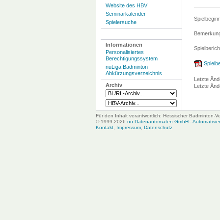
Website des HBV
Seminarkalender
Spielbegin
Spielersuche
Bemerkung
Informationen
Spielberich
Personalisiertes
Berechtigungssystem
Spielbe
nuLiga Badminton
Abkürzungsverzeichnis
Letzte Änd
Archiv
Letzte Änd
Für den Inhalt verantwortlich: Hessischer Badminton-V
© 1999-2026
nu Datenautomaten GmbH - Automatisiert
Kontakt
,
Impressum
,
Datenschutz