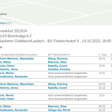
sliga A 2
>
Frankfurt 2023/24
U19 Bezirksliga A 2
auheim-Goldbach/Laufach - BV Friedrichsdorf II , 14.10.2023, 16:00
ht
 Großauheim-Goldbach/Laufach
BV Friedrichsdorf II
1. Satz
2
ferer-Martinez, Maximilian
Wang, Ruining
19:21
l, Niklas
Blazevic, Elias
cker, Helen
Nadella, Gowri
21:9
hleinitz, Anna
Scheller, Kristina
ück, Moritz
nicht anwesend/nicht angetreten
21:0
heidhuber, Alexander
nicht anwesend/nicht angetreten
ferer-Martinez, Maximilian
Wang, Ruining
16:21
hleinitz, Anna
Nadella, Gowri
21:12
ück, Moritz
nicht anwesend/nicht angetreten
21:0
cker, Helen
nicht anwesend/nicht angetreten
l, Niklas
Blazevic, Elias
25:23
heidhuber, Alexander
Velaga Sai, Ritvik
21:10