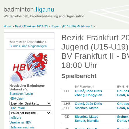
Home
>
Bezirk Frankfurt 2022/23
>
Jugend (U15-U19) Miniklasse 1
>
Bezirk Frankfurt 2
Badminton Deutschland
Jugend (U15-U19) 
Bundes- und Regionalligen
BV Frankfurt II - 
18:00 Uhr
Spielbericht
Hessischer Badminton-
BV Frankfurt II
BV G.-Go
Verband e.V.
1.HD
Guiné, João Dinis
Chudas
Startseite / Login
Zhang, Hongyuan
Groß, A
HBV-Ligen
1.HE
Guiné, João Dinis
Chudas
HBV-Pokal
2.HE
Sicenica, Mateo
Groß, A
GD
Sicenica, Mateo
Steiner,
nuScore
Schulz, Mariella
Dorier, 
Vereine im HBV
Hallenverzeichnis