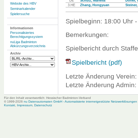
DE
Schulz, Mariella
Dorier, 
Website des HBV
3.HE
Zhang, Hongyuan
Steiner,
Seminarkalender
Spielersuche
Spielbeginn: 18:00 Uhr -
Informationen
Personalisiertes
Bemerkungen:
Berechtigungssystem
nuLiga Badminton
Abkürzungsverzeichnis
Spielbericht durch Staffe
Archiv
Spielbericht (pdf)
Letzte Änderung Verein:
Letzte Änderung Admin: 
Für den Inhalt verantwortlich: Hessischer Badminton-Verband
© 1999-2026
nu Datenautomaten GmbH - Automatisierte internetgestützte Netzwerklösungen
Kontakt
,
Impressum
,
Datenschutz