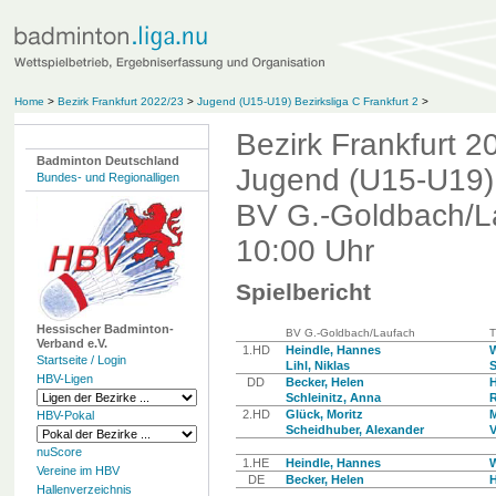
Home
>
Bezirk Frankfurt 2022/23
>
Jugend (U15-U19) Bezirksliga C Frankfurt 2
>
Bezirk Frankfurt 2
Badminton Deutschland
Jugend (U15-U19) 
Bundes- und Regionalligen
BV G.-Goldbach/La
10:00 Uhr
Spielbericht
Hessischer Badminton-
BV G.-Goldbach/Laufach
T
Verband e.V.
1.HD
Heindle, Hannes
W
Startseite / Login
Lihl, Niklas
S
HBV-Ligen
DD
Becker, Helen
H
Schleinitz, Anna
R
2.HD
Glück, Moritz
M
HBV-Pokal
Scheidhuber, Alexander
V
nuScore
1.HE
Heindle, Hannes
W
Vereine im HBV
DE
Becker, Helen
H
Hallenverzeichnis