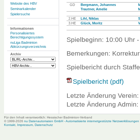
Website des HBV
GD
Bergmann, Johannes
M
Seminarkalender
Trautner, Amelie
M
Spielersuche
2.HE
Lihl, Niklas
S
3.HE
Glück, Moritz
V
Informationen
Personalisiertes
Berechtigungssystem
Spielbeginn: 10:00 Uhr -
nuLiga Badminton
Abkürzungsverzeichnis
Bemerkungen: Korrektur 
Archiv
Spielbericht durch Staffe
Spielbericht (pdf)
Letzte Änderung Verein:
Letzte Änderung Admin: 
Für den Inhalt verantwortlich: Hessischer Badminton-Verband
© 1999-2026
nu Datenautomaten GmbH - Automatisierte internetgestützte Netzwerklösungen
Kontakt
,
Impressum
,
Datenschutz