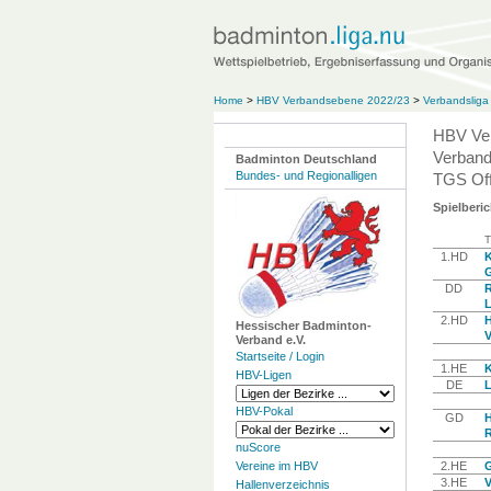
Home
>
HBV Verbandsebene 2022/23
>
Verbandslig
HBV Ve
Verband
Badminton Deutschland
Bundes- und Regionalligen
TGS Off
Spielberic
T
1.HD
K
G
DD
R
L
2.HD
H
Hessischer Badminton-
V
Verband e.V.
Startseite / Login
1.HE
K
HBV-Ligen
DE
L
HBV-Pokal
GD
H
R
nuScore
Vereine im HBV
2.HE
G
3.HE
V
Hallenverzeichnis