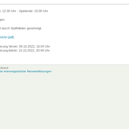
n: 12:30 Uhr - Spielende: 15:00 Uhr
en:
t durch Staffelleiter genehmigt.
richt (pdf)
erung Verein: 09.10.2022, 16:04 Uhr
erung Admin: 15.10.2022, 20:49 Uhr
erband
e internetgestützte Netzwerklösungen