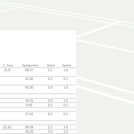
3. Satz
Spielpunkte
Sätze
Spiele
21:9
58:37
2:1
1:0
21:42
0:2
0:1
42:30
2:0
1:0
44:31
2:0
1:0
6:42
0:2
0:1
27:42
0:2
0:1
21:10
56:39
2:1
1:0
42:25
2:0
1:0