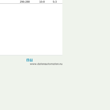
296:288
10:8
5:3