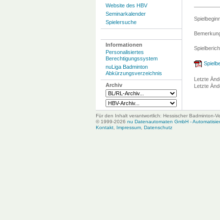
Website des HBV
Seminarkalender
Spielbegin
Spielersuche
Bemerkung
Informationen
Spielberich
Personalisiertes
Berechtigungssystem
Spielbe
nuLiga Badminton
Abkürzungsverzeichnis
Letzte Änd
Archiv
Letzte Änd
Für den Inhalt verantwortlich: Hessischer Badminton-V
© 1999-2026
nu Datenautomaten GmbH - Automatisiert
Kontakt
,
Impressum
,
Datenschutz