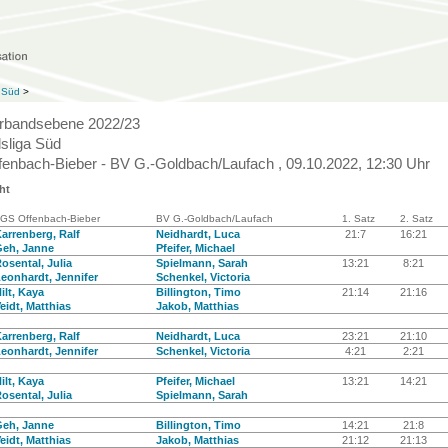
a Süd
>
rbandsebene 2022/23
sliga Süd
enbach-Bieber - BV G.-Goldbach/Laufach , 09.10.2022, 12:30 Uhr
ht
GS Offenbach-Bieber
BV G.-Goldbach/Laufach
1. Satz
2. Satz
arrenberg, Ralf
Neidhardt, Luca
21:7
16:21
eh, Janne
Pfeifer, Michael
osental, Julia
Spielmann, Sarah
13:21
8:21
eonhardt, Jennifer
Schenkel, Victoria
ilt, Kaya
Billington, Timo
21:14
21:16
eidt, Matthias
Jakob, Matthias
arrenberg, Ralf
Neidhardt, Luca
23:21
21:10
eonhardt, Jennifer
Schenkel, Victoria
4:21
2:21
ilt, Kaya
Pfeifer, Michael
13:21
14:21
osental, Julia
Spielmann, Sarah
eh, Janne
Billington, Timo
14:21
21:8
eidt, Matthias
Jakob, Matthias
21:12
21:13