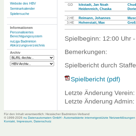
Website des HBV
GD
Ickstadt, Jan Noah
Chud
Seminarkalender
Heidenreich, Chaska
Dorie
Spielersuche
2.HE
Reimann, Johannes
Musch
3.HE
Hohenstatt, Max
Groß
Informationen
Personalisiertes
Berechtigungssystem
Spielbeginn: 12:00 Uhr -
nuLiga Badminton
Abkürzungsverzeichnis
Bemerkungen:
Archiv
Spielbericht durch Staffe
Spielbericht (pdf)
Letzte Änderung Verein:
Letzte Änderung Admin: 
Für den Inhalt verantwortlich: Hessischer Badminton-Verband
© 1999-2026
nu Datenautomaten GmbH - Automatisierte internetgestützte Netzwerklösungen
Kontakt
,
Impressum
,
Datenschutz