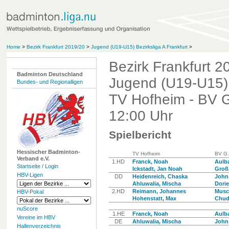
Home
>
Bezirk Frankfurt 2019/20
>
Jugend (U19-U15) Bezirksliga A Frankfurt
>
Bezirk Frankfurt 2
Badminton Deutschland
Jugend (U19-U15) B
Bundes- und Regionalligen
TV Hofheim - BV G
12:00 Uhr
Spielbericht
Hessischer Badminton-
TV Hofheim
BV G.
Verband e.V.
1.HD
Franck, Noah
Aulb
Startseite / Login
Ickstadt, Jan Noah
Groß
HBV-Ligen
DD
Heidenreich, Chaska
John,
Ahluwalia, Mischa
Dorie
2.HD
Reimann, Johannes
Musch
HBV-Pokal
Hohenstatt, Max
Chud
nuScore
1.HE
Franck, Noah
Aulb
Vereine im HBV
DE
Ahluwalia, Mischa
John,
Hallenverzeichnis