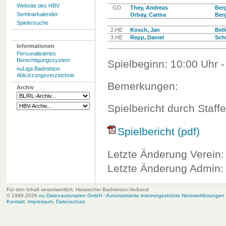
Website des HBV
GD
They, Andreas
Berg
Seminarkalender
Orbay, Carina
Berg
Spielersuche
2.HE
Kösch, Jan
Bel
3.HE
Repp, Daniel
Schm
Informationen
Personalisiertes
Berechtigungssystem
Spielbeginn: 10:00 Uhr -
nuLiga Badminton
Abkürzungsverzeichnis
Bemerkungen:
Archiv
Spielbericht durch Staffe
Spielbericht (pdf)
Letzte Änderung Verein:
Letzte Änderung Admin: 
Für den Inhalt verantwortlich: Hessischer Badminton-Verband
© 1999-2026
nu Datenautomaten GmbH - Automatisierte internetgestützte Netzwerklösungen
Kontakt
,
Impressum
,
Datenschutz