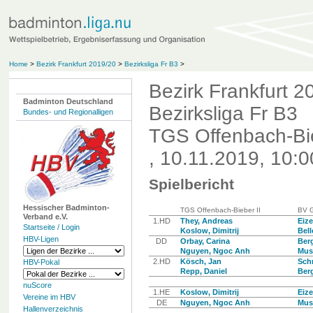
Home
>
Bezirk Frankfurt 2019/20
>
Bezirksliga Fr B3
>
Bezirk Frankfurt 2
Badminton Deutschland
Bezirksliga Fr B3
Bundes- und Regionalligen
TGS Offenbach-Bie
, 10.11.2019, 10:0
Spielbericht
Hessischer Badminton-
TGS Offenbach-Bieber II
BV G
Verband e.V.
1.HD
They, Andreas
Eize
Startseite / Login
Koslow, Dimitrij
Bel
HBV-Ligen
DD
Orbay, Carina
Berg
Nguyen, Ngoc Anh
Musc
2.HD
Kösch, Jan
Schm
HBV-Pokal
Repp, Daniel
Berg
nuScore
1.HE
Koslow, Dimitrij
Eize
Vereine im HBV
DE
Nguyen, Ngoc Anh
Musc
Hallenverzeichnis