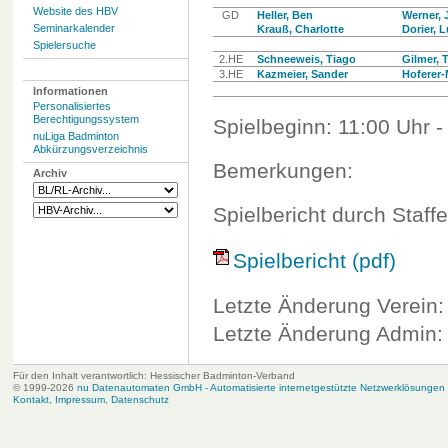
Website des HBV
GD
Heller, Ben
Werner,
Seminarkalender
Krauß, Charlotte
Dorier, 
Spielersuche
2.HE
Schneeweis, Tiago
Gilmer, 
3.HE
Kazmeier, Sander
Hoferer-
Informationen
Personalisiertes
Berechtigungssystem
Spielbeginn: 11:00 Uhr -
nuLiga Badminton
Abkürzungsverzeichnis
Bemerkungen:
Archiv
Spielbericht durch Staffe
Spielbericht (pdf)
Letzte Änderung Verein:
Letzte Änderung Admin: 
Für den Inhalt verantwortlich: Hessischer Badminton-Verband
© 1999-2026
nu Datenautomaten GmbH - Automatisierte internetgestützte Netzwerklösungen
Kontakt
,
Impressum
,
Datenschutz