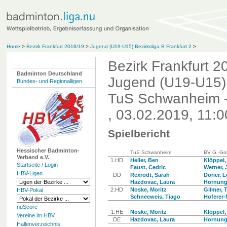
Home
>
Bezirk Frankfurt 2018/19
>
Jugend (U19-U15) Bezirksliga B Frankfurt 2
>
Bezirk Frankfurt 2
Badminton Deutschland
Jugend (U19-U15) B
Bundes- und Regionalligen
TuS Schwanheim - 
, 03.02.2019, 11:0
Spielbericht
Hessischer Badminton-
TuS Schwanheim
BV G.-Gol
Verband e.V.
1.HD
Heller, Ben
Klöppel,
Startseite / Login
Faust, Cedric
Werner,
HBV-Ligen
DD
Rexrodt, Sarah
Dorier, 
Hazdovac, Laura
Hornung
2.HD
Noske, Moritz
Gilmer, 
HBV-Pokal
Schneeweis, Tiago
Hoferer-
nuScore
1.HE
Noske, Moritz
Klöppel,
Vereine im HBV
DE
Hazdovac, Laura
Hornung
Hallenverzeichnis