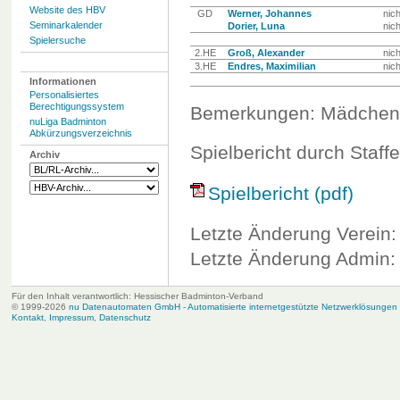
Website des HBV
GD
Werner, Johannes
nic
Seminarkalender
Dorier, Luna
nic
Spielersuche
2.HE
Groß, Alexander
nic
3.HE
Endres, Maximilian
nic
Informationen
Personalisiertes
Berechtigungssystem
Bemerkungen: Mädchen 
nuLiga Badminton
Abkürzungsverzeichnis
Spielbericht durch Staffe
Archiv
Spielbericht (pdf)
Letzte Änderung Verein:
Letzte Änderung Admin: 
Für den Inhalt verantwortlich: Hessischer Badminton-Verband
© 1999-2026
nu Datenautomaten GmbH - Automatisierte internetgestützte Netzwerklösungen
Kontakt
,
Impressum
,
Datenschutz