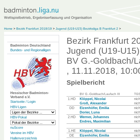
Home
>
Bezirk Frankfurt 2018/19
>
Jugend (U19-U15) Bezirksliga B Frankfurt 2
>
Bezirk Frankfurt 2
Badminton Deutschland
Jugend (U19-U15) B
Bundes- und Regionalligen
BV G.-Goldbach/La
, 11.11.2018, 10:0
Spielbericht
Hessischer Badminton-
BV G.-Goldbach/Laufach III
TGS
Verband e.V.
1.HD
Klöppel, Nicolai
nic
Startseite / Login
Groß, Alexander
nic
HBV-Ligen
DD
Eizenhöfer, Emilia
nic
Dorier, Luna
nic
2.HD
Werner, Johannes
nic
HBV-Pokal
Endres, Maximilian
nic
nuScore
1.HE
Klöppel, Nicolai
nic
Vereine im HBV
DE
Eizenhöfer, Emilia
nic
Hallenverzeichnis