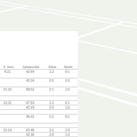
3. Satz
Spielpunkte
Sätze
Spiele
9:21
42:54
1:2
0:1
42:16
2:0
1:0
21:15
58:52
2:1
1:0
12:21
47:53
1:2
0:1
42:19
2:0
1:0
36:42
0:2
0:1
21:14
62:46
2:1
1:0
42:30
2:0
1:0