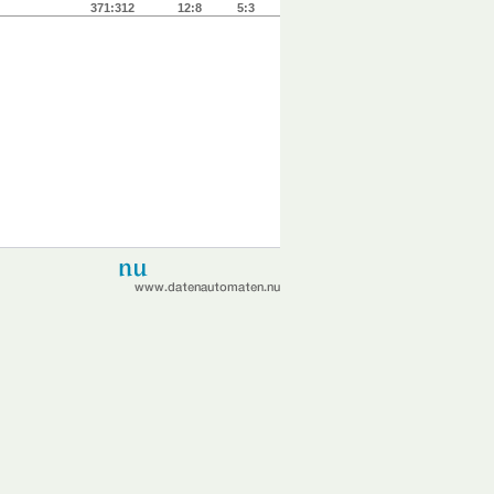
371:312
12:8
5:3