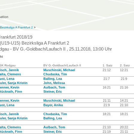
ezirksliga A Frankfurt 2
>
Frankfurt 2018/19
(U19-U15) Bezirksliga A Frankfurt 2
gau - BV G.-Goldbach/Laufach II , 25.11.2018, 13:00 Uhr
ht
SK Rodgau
BV G.-Goldbach/Laufach II
1. Satz
2. Satz
isch, Jannik
Muschinski, Michael
21:12
12:21
alta, Clemens
Chudaska, Tim
ust, Lena
Balling, Lea
21:7
21:9
uler, Sanja Kristin
John, Melissa
enner, Kevin
Aulbach, Tom
16:21
21:16
tückrath, Finn
Steiner, Eric
enner, Kevin
Muschinski, Michael
21:11
14:21
ust, Lena
Bayer, Anika
21:9
21:10
isch, Jannik
Chudaska, Tim
18:21
18:21
uler, Sanja Kristin
Balling, Lea
alta, Clemens
Aulbach, Tom
21:10
20:22
tückrath, Finn
Steiner, Eric
21:19
21:11