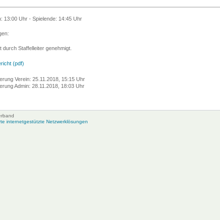
n: 13:00 Uhr - Spielende: 14:45 Uhr
en:
t durch Staffelleiter genehmigt.
richt (pdf)
erung Verein: 25.11.2018, 15:15 Uhr
erung Admin: 28.11.2018, 18:03 Uhr
erband
e internetgestützte Netzwerklösungen