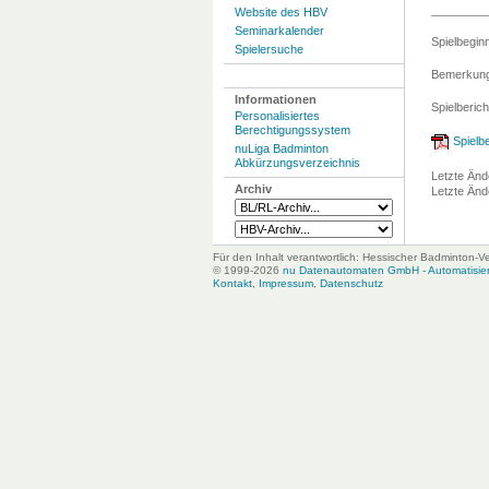
Website des HBV
Seminarkalender
Spielbegin
Spielersuche
Bemerkung
Informationen
Spielberich
Personalisiertes
Berechtigungssystem
Spielbe
nuLiga Badminton
Abkürzungsverzeichnis
Letzte Änd
Archiv
Letzte Änd
Für den Inhalt verantwortlich: Hessischer Badminton-V
© 1999-2026
nu Datenautomaten GmbH - Automatisiert
Kontakt
,
Impressum
,
Datenschutz