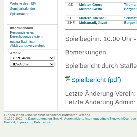
Website des HBV
GD
Meister, Georg
Thoma, 
Seminarkalender
Meister, Gosia
Berger, 
Spielersuche
2.HE
Mattern, Michael
Schmitt
3.HE
Mohamadi, Javad
Berger,
Informationen
Personalisiertes
Berechtigungssystem
Spielbeginn: 10:00 Uhr -
nuLiga Badminton
Abkürzungsverzeichnis
Bemerkungen:
Archiv
Spielbericht durch Staffe
Spielbericht (pdf)
Letzte Änderung Verein:
Letzte Änderung Admin: 
Für den Inhalt verantwortlich: Hessischer Badminton-Verband
© 1999-2026
nu Datenautomaten GmbH - Automatisierte internetgestützte Netzwerklösungen
Kontakt
,
Impressum
,
Datenschutz