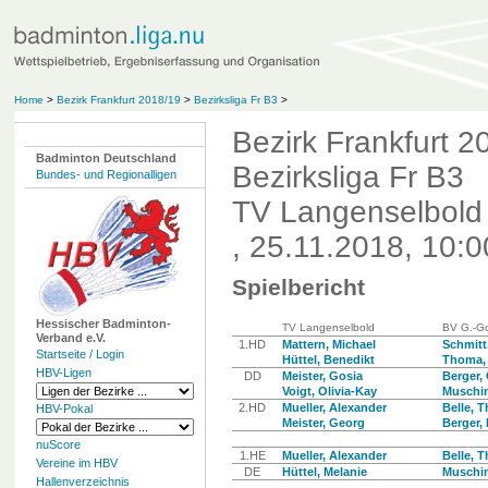
Home
>
Bezirk Frankfurt 2018/19
>
Bezirksliga Fr B3
>
Bezirk Frankfurt 2
Badminton Deutschland
Bezirksliga Fr B3
Bundes- und Regionalligen
TV Langenselbold 
, 25.11.2018, 10:0
Spielbericht
Hessischer Badminton-
TV Langenselbold
BV G.-Go
Verband e.V.
1.HD
Mattern, Michael
Schmitt
Startseite / Login
Hüttel, Benedikt
Thoma, 
HBV-Ligen
DD
Meister, Gosia
Berger, 
Voigt, Olivia-Kay
Muschin
2.HD
Mueller, Alexander
Belle, 
HBV-Pokal
Meister, Georg
Berger,
nuScore
1.HE
Mueller, Alexander
Belle, 
Vereine im HBV
DE
Hüttel, Melanie
Muschin
Hallenverzeichnis