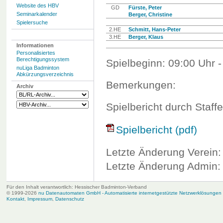
Website des HBV
GD
Fürste, Peter
Seminarkalender
Berger, Christine
Spielersuche
2.HE
Schmitt, Hans-Peter
3.HE
Berger, Klaus
Informationen
Personalisiertes
Berechtigungssystem
Spielbeginn: 09:00 Uhr -
nuLiga Badminton
Abkürzungsverzeichnis
Bemerkungen:
Archiv
Spielbericht durch Staffe
Spielbericht (pdf)
Letzte Änderung Verein:
Letzte Änderung Admin: 
Für den Inhalt verantwortlich: Hessischer Badminton-Verband
© 1999-2026
nu Datenautomaten GmbH - Automatisierte internetgestützte Netzwerklösungen
Kontakt
,
Impressum
,
Datenschutz