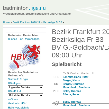
Home
>
Bezirk Frankfurt 2018/19
>
Bezirksliga Fr B3
>
Bezirk Frankfurt 2
Badminton Deutschland
Bezirksliga Fr B3
Bundes- und Regionalligen
BV G.-Goldbach/Lau
09:00 Uhr
Spielbericht
Hessischer Badminton-
BV G.-Goldbach/Laufach III
Verband e.V.
1.HD
Schmitt, Hans-Peter
Startseite / Login
Berger, Klaus
HBV-Ligen
DD
Berger, Christine
Muschinski, Svetlana
2.HD
Belle, Thomas
HBV-Pokal
Fürste, Peter
nuScore
1.HE
Belle, Thomas
Vereine im HBV
DE
Muschinski, Svetlana
Hallenverzeichnis