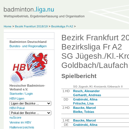
Home
>
Bezirk Frankfurt 2018/19
>
Bezirksliga Fr A2
>
Bezirk Frankfurt 2
Badminton Deutschland
Bezirksliga Fr A2
Bundes- und Regionalligen
SG Jügesh./Kl.-Kro
Goldbach/Laufach 
Spielbericht
Hessischer Badminton-
SG Jügesh./Kl.-Krotzenb./Urberach II
Verband e.V.
1.HD
Resch, Alexander
Startseite / Login
Gerhardt, Andreas
HBV-Ligen
DD
Grabinski, Alina
Fritsche, Lisa
2.HD
Baucke, Marcel
HBV-Pokal
Bielke, Tobias
nuScore
1.HE
Baucke, Marcel
Vereine im HBV
DE
Grabinski, Alina
Hallenverzeichnis