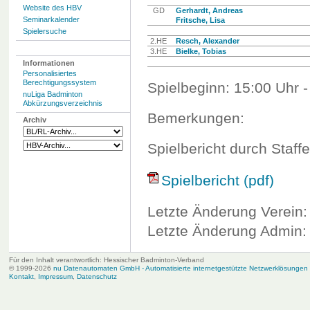
Website des HBV
GD
Gerhardt, Andreas
Seminarkalender
Fritsche, Lisa
Spielersuche
2.HE
Resch, Alexander
3.HE
Bielke, Tobias
Informationen
Personalisiertes
Berechtigungssystem
Spielbeginn: 15:00 Uhr -
nuLiga Badminton
Abkürzungsverzeichnis
Bemerkungen:
Archiv
Spielbericht durch Staffe
Spielbericht (pdf)
Letzte Änderung Verein:
Letzte Änderung Admin: 
Für den Inhalt verantwortlich: Hessischer Badminton-Verband
© 1999-2026
nu Datenautomaten GmbH - Automatisierte internetgestützte Netzwerklösungen
Kontakt
,
Impressum
,
Datenschutz