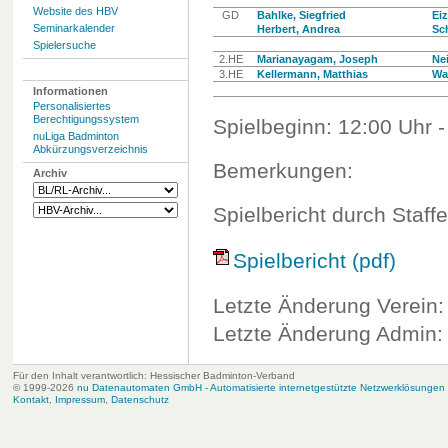
Website des HBV
GD
Bahlke, Siegfried
Ei
Seminarkalender
Herbert, Andrea
Sch
Spielersuche
2.HE
Marianayagam, Joseph
Ne
3.HE
Kellermann, Matthias
Wa
Informationen
Personalisiertes
Berechtigungssystem
Spielbeginn: 12:00 Uhr -
nuLiga Badminton
Abkürzungsverzeichnis
Bemerkungen:
Archiv
Spielbericht durch Staffe
Spielbericht (pdf)
Letzte Änderung Verein:
Letzte Änderung Admin: 
Für den Inhalt verantwortlich: Hessischer Badminton-Verband
© 1999-2026
nu Datenautomaten GmbH - Automatisierte internetgestützte Netzwerklösungen
Kontakt
,
Impressum
,
Datenschutz