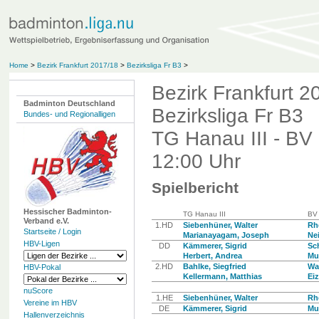
Home
>
Bezirk Frankfurt 2017/18
>
Bezirksliga Fr B3
>
Bezirk Frankfurt 2
Badminton Deutschland
Bezirksliga Fr B3
Bundes- und Regionalligen
TG Hanau III - BV 
12:00 Uhr
Spielbericht
Hessischer Badminton-
TG Hanau III
BV 
Verband e.V.
1.HD
Siebenhüner, Walter
Rh
Startseite / Login
Marianayagam, Joseph
Ne
HBV-Ligen
DD
Kämmerer, Sigrid
Sch
Herbert, Andrea
Mu
2.HD
Bahlke, Siegfried
Wa
HBV-Pokal
Kellermann, Matthias
Ei
nuScore
1.HE
Siebenhüner, Walter
Rh
Vereine im HBV
DE
Kämmerer, Sigrid
Mu
Hallenverzeichnis