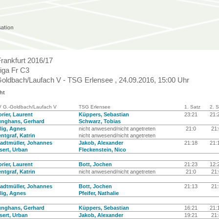
Frankfurt 2016/17
iga Fr C3
oldbach/Laufach V - TSG Erlensee , 24.09.2016, 15:00 Uhr
ht
 G.-Goldbach/Laufach V
TSG Erlensee
1. Satz
2. S
rier, Laurent
Küppers, Sebastian
23:21
21
unghans, Gerhard
Schwarz, Tobias
lig, Agnes
nicht anwesend/nicht angetreten
21:0
21
ntgraf, Katrin
nicht anwesend/nicht angetreten
adtmüller, Johannes
Jakob, Alexander
21:18
21
sert, Urban
Fleckenstein, Nico
rier, Laurent
Bott, Jochen
21:23
12
ntgraf, Katrin
nicht anwesend/nicht angetreten
21:0
21
adtmüller, Johannes
Bott, Jochen
21:13
21
lig, Agnes
Pfeifer, Nathalie
unghans, Gerhard
Küppers, Sebastian
16:21
21
sert, Urban
Jakob, Alexander
19:21
21