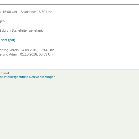
n: 15:00 Uhr - Spielende: 16:30 Uhr
en:
t durch Staffelleiter genehmigt.
richt (pdf)
erung Verein: 24.09.2016, 17:44 Uhr
erung Admin: 01.10.2016, 00:53 Uhr
erband
e internetgestützte Netzwerklösungen