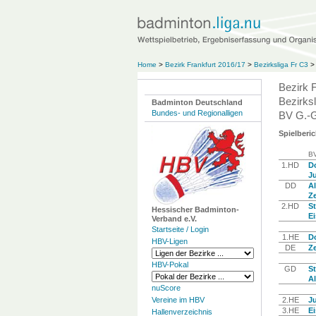
Home
>
Bezirk Frankfurt 2016/17
>
Bezirksliga Fr C3
>
Bezirk 
Bezirksl
Badminton Deutschland
Bundes- und Regionalligen
BV G.-G
Spielberic
BV
1.HD
Do
J
DD
Al
Ze
2.HD
St
Hessischer Badminton-
Ei
Verband e.V.
Startseite / Login
1.HE
Do
HBV-Ligen
DE
Ze
HBV-Pokal
GD
St
Al
nuScore
Vereine im HBV
2.HE
J
3.HE
Ei
Hallenverzeichnis