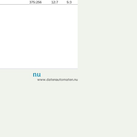
375:256
12:7
5:3