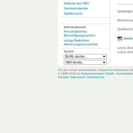
Website des HBV
Seminarkalender
Spielbegin
Spielersuche
Bemerkung
Informationen
Spielberich
Personalisiertes
Berechtigungssystem
Spielbe
nuLiga Badminton
Abkürzungsverzeichnis
Letzte Änd
Archiv
Letzte Änd
Für den Inhalt verantwortlich: Hessischer Badminton-V
© 1999-2026
nu Datenautomaten GmbH - Automatisiert
Kontakt
,
Impressum
,
Datenschutz