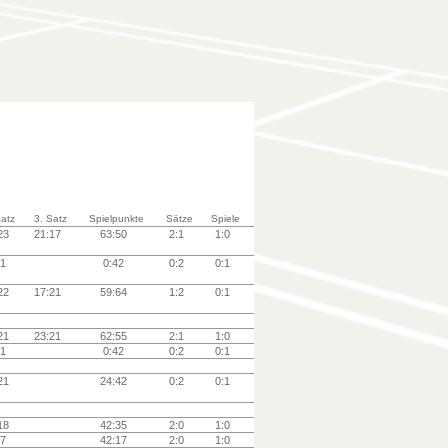
Satz
3. Satz
Spielpunkte
Sätze
Spiele
:23
21:17
63:50
2:1
1:0
21
0:42
0:2
0:1
:22
17:21
59:64
1:2
0:1
:21
23:21
62:55
2:1
1:0
21
0:42
0:2
0:1
:21
24:42
0:2
0:1
:18
42:35
2:0
1:0
:7
42:17
2:0
1:0