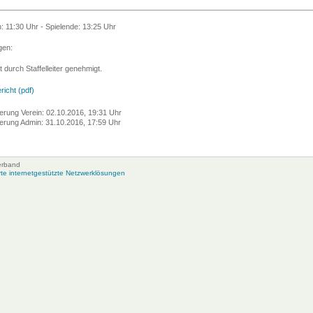
n: 11:30 Uhr - Spielende: 13:25 Uhr
en:
t durch Staffelleiter genehmigt.
richt (pdf)
erung Verein: 02.10.2016, 19:31 Uhr
erung Admin: 31.10.2016, 17:59 Uhr
erband
e internetgestützte Netzwerklösungen