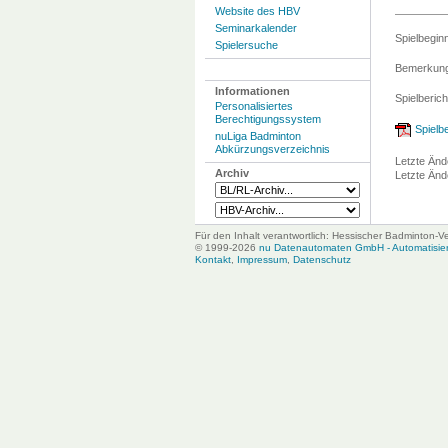
Website des HBV
Seminarkalender
Spielbegin
Spielersuche
Bemerkung
Informationen
Spielberich
Personalisiertes
Berechtigungssystem
Spielbe
nuLiga Badminton
Abkürzungsverzeichnis
Letzte Änd
Archiv
Letzte Änd
Für den Inhalt verantwortlich: Hessischer Badminton-V
© 1999-2026
nu Datenautomaten GmbH - Automatisiert
Kontakt
,
Impressum
,
Datenschutz