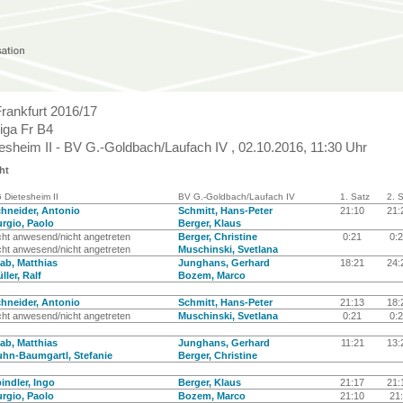
Frankfurt 2016/17
iga Fr B4
esheim II - BV G.-Goldbach/Laufach IV , 02.10.2016, 11:30 Uhr
ht
 Dietesheim II
BV G.-Goldbach/Laufach IV
1. Satz
2. 
hneider, Antonio
Schmitt, Hans-Peter
21:10
21
rgio, Paolo
Berger, Klaus
cht anwesend/nicht angetreten
Berger, Christine
0:21
0:
cht anwesend/nicht angetreten
Muschinski, Svetlana
ab, Matthias
Junghans, Gerhard
18:21
24
ller, Ralf
Bozem, Marco
hneider, Antonio
Schmitt, Hans-Peter
21:13
18
cht anwesend/nicht angetreten
Muschinski, Svetlana
0:21
0:
ab, Matthias
Junghans, Gerhard
11:21
13
hn-Baumgartl, Stefanie
Berger, Christine
indler, Ingo
Berger, Klaus
21:17
21
rgio, Paolo
Bozem, Marco
21:10
21