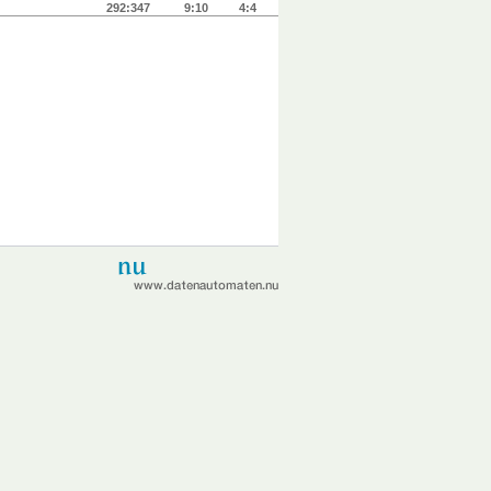
292:347
9:10
4:4