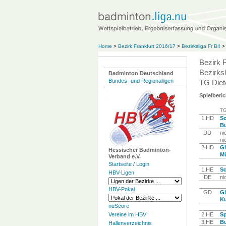
Home
>
Bezirk Frankfurt 2016/17
>
Bezirksliga Fr B4
>
Bezirk 
Bezirksl
Badminton Deutschland
Bundes- und Regionalligen
TG Diet
Spielberic
TG
1.HD
Sc
Bu
DD
ni
ni
2.HD
Gl
Hessischer Badminton-
Mü
Verband e.V.
Startseite / Login
1.HE
Sc
HBV-Ligen
DE
ni
HBV-Pokal
GD
Gl
Ku
nuScore
Vereine im HBV
2.HE
Sp
3.HE
Bu
Hallenverzeichnis