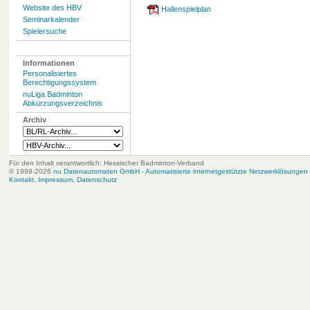
Website des HBV
Hallenspielplan
Seminarkalender
Spielersuche
Informationen
Personalisiertes
Berechtigungssystem
nuLiga Badminton
Abkürzungsverzeichnis
Archiv
Für den Inhalt verantwortlich: Hessischer Badminton-Verband
© 1999-2026
nu Datenautomaten GmbH - Automatisierte internetgestützte Netzwerklösungen
Kontakt
,
Impressum
,
Datenschutz