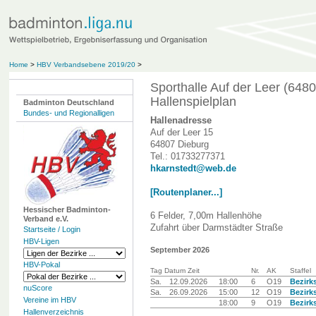
Home
>
HBV Verbandsebene 2019/20
>
Sporthalle Auf der Leer (648
Hallenspielplan
Badminton Deutschland
Bundes- und Regionalligen
Hallenadresse
Auf der Leer 15
64807 Dieburg
Tel.: 01733277371
hkarnstedt@web.de
[Routenplaner...]
Hessischer Badminton-
6 Felder, 7,00m Hallenhöhe
Verband e.V.
Zufahrt über Darmstädter Straße
Startseite / Login
HBV-Ligen
September 2026
HBV-Pokal
Tag Datum Zeit
Nr.
AK
Staffel
Sa.
12.09.2026
18:00
6
O19
Bezirk
nuScore
Sa.
26.09.2026
15:00
12
O19
Bezirk
Vereine im HBV
18:00
9
O19
Bezirk
Hallenverzeichnis